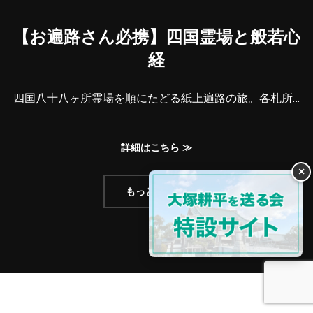
【お遍路さん必携】四国霊場と般若心
経
四国八十八ヶ所霊場を順にたどる紙上遍路の旅。各札所…
詳細はこちら ≫
×
もっと見る ≫