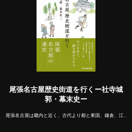
尾張名古屋歴史街道を行くー社寺城
郭・幕末史ー
尾張名古屋は畿内と近く、古代より都と東国、鎌倉、江…