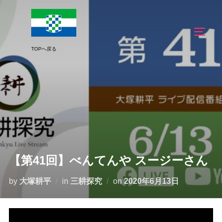
コ
ン
サイド
テ
ン
ツ
へ
ス
キ
ッ
プ
【第41回】べんてんや スージーさん
投
by
大塚耕平
in
三耕探究
on
2020年6月13日
稿
日: