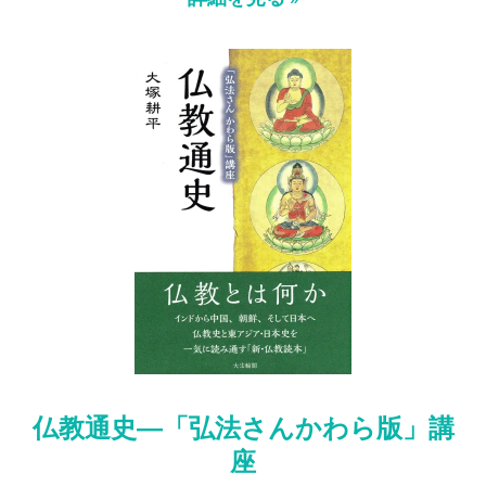
仏教通史―「弘法さんかわら版」講
座