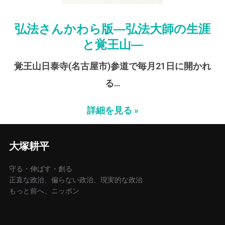
弘法さんかわら版―弘法大師の生涯
と覚王山―
覚王山日泰寺(名古屋市)参道で毎月21日に開かれ
る…
詳細を見る »
大塚耕平
守る・伸ばす・創る
正直な政治、偏らない政治、現実的な政治
もっと前へ、ニッポン