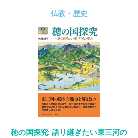
仏教・歴史
穂の国探究: 語り継ぎたい東三河の