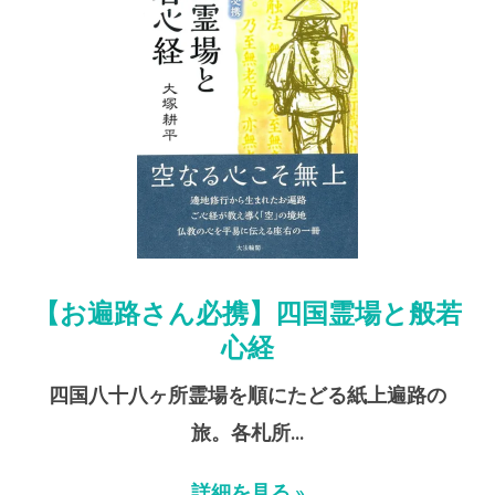
【お遍路さん必携】四国霊場と般若
心経
四国八十八ヶ所霊場を順にたどる紙上遍路の
旅。各札所…
詳細を見る »