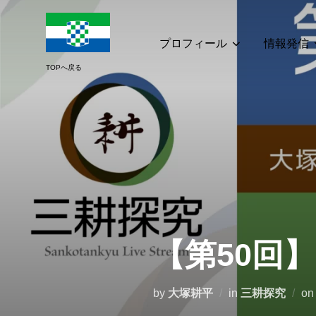
コ
ン
テ
プロフィール
情報発信
ン
ツ
へ
ス
キ
ッ
プ
【第50回
by
大塚耕平
in
三耕探究
o