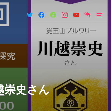
サイ
越崇史さん