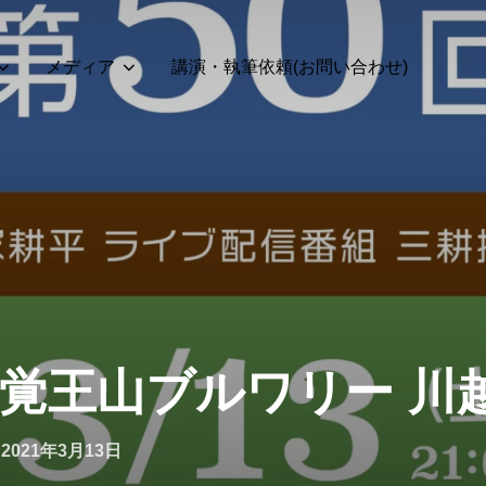
メディア
講演・執筆依頼(お問い合わせ)
】覚王山ブルワリー 川
投
n
2021年3月13日
稿