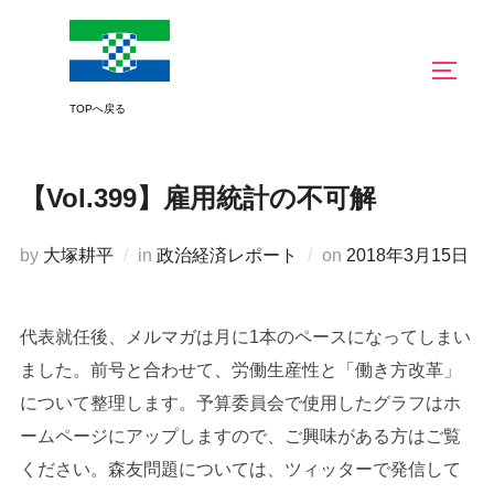
コ
ン
サイド
テ
ン
ツ
へ
【Vol.399】雇用統計の不可解
ス
キ
投
by
大塚耕平
in
政治経済レポート
on
2018年3月15日
ッ
稿
プ
日:
代表就任後、メルマガは月に1本のペースになってしまい
ました。前号と合わせて、労働生産性と「働き方改革」
について整理します。予算委員会で使用したグラフはホ
ームページにアップしますので、ご興味がある方はご覧
ください。森友問題については、ツィッターで発信して