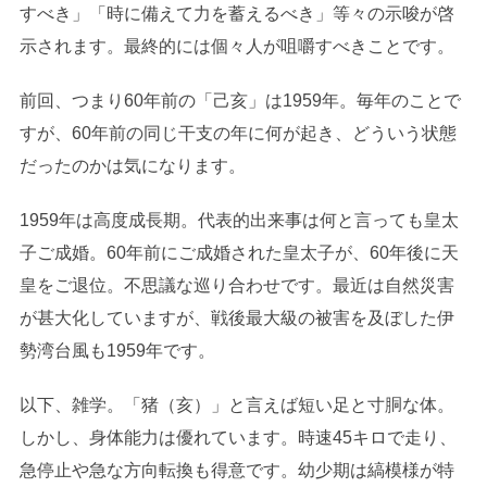
すべき」「時に備えて力を蓄えるべき」等々の示唆が啓
示されます。最終的には個々人が咀嚼すべきことです。
前回、つまり60年前の「己亥」は1959年。毎年のことで
すが、60年前の同じ干支の年に何が起き、どういう状態
だったのかは気になります。
1959年は高度成長期。代表的出来事は何と言っても皇太
子ご成婚。60年前にご成婚された皇太子が、60年後に天
皇をご退位。不思議な巡り合わせです。最近は自然災害
が甚大化していますが、戦後最大級の被害を及ぼした伊
勢湾台風も1959年です。
以下、雑学。「猪（亥）」と言えば短い足と寸胴な体。
しかし、身体能力は優れています。時速45キロで走り、
急停止や急な方向転換も得意です。幼少期は縞模様が特