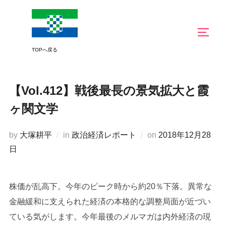
コ
ン
サイド
テ
ン
ツ
へ
【Vol.412】戦後最長の景気拡大と霞
ス
キ
ヶ関文学
ッ
プ
投
by
大塚耕平
in
政治経済レポート
on
2018年12月28
稿
日
日:
株価が乱高下。今年のピーク時から約20％下落。異常な
金融緩和に支えられた経済の本格的な調整局面が近づい
ている気がします。今年最後のメルマガは内外経済の現