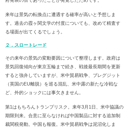
府発表の倍であったことが発覚したためです。
来年は景気の転換点に遭遇する確率が高いと予想しま
す。過去の霞ヶ関文学の忖度についても、改めて精査す
る場面が出てくるでしょう。
２．スロートレード
その来年の景気の変動要因について整理します。政府は
景気回復傾向が東京五輪まで続き、戦後最長期間を更新
すると強弁していますが、米中貿易戦争、ブレグジット
（英国のEU離脱）を巡る混乱、米中露の新たな冷戦な
ど、外的ショックには事欠きません。
第1はもちろんトランプリスク。来年3月1日、米中協議の
期限到来。合意に至らなければ中国製品に対する追加制
裁関税発動。中国も報復。米中貿易戦争は泥沼化しま