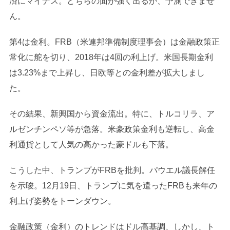
済にマイナス。どちらの面が強く出るか、予測できませ
ん。
第4は金利。FRB（米連邦準備制度理事会）は金融政策正
常化に舵を切り、2018年は4回の利上げ。米国長期金利
は3.23%まで上昇し、日欧等との金利差が拡大しまし
た。
その結果、新興国から資金流出。特に、トルコリラ、ア
ルゼンチンペソ等が急落。米豪政策金利も逆転し、高金
利通貨として人気の高かった豪ドルも下落。
こうした中、トランプがFRBを批判。パウエル議長解任
を示唆。12月19日、トランプに気を遣ったFRBも来年の
利上げ姿勢をトーンダウン。
金融政策（金利）のトレンドはドル高基調、しかし、ト