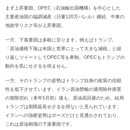
まず上昇要因。OPEC（石油輸出国機構）を中心とした
主要産油国の協調減産（日量120万バレル）継続、中東の
地政学リスク等が上昇要因。
一方、下落要因は多岐に亘ります。例えばトランプ。
「原油価格下落は米国と世界にとって大きな減税」と繰
り返しツイートしてOPEC等を牽制。OPECもトランプの
動向を気にせざるを得ません。
一方、そのトランプの姿勢はトランプ自身の政策の信頼
性を低下させています。イラン原油禁輸の適用除外措置
の期限切れ（来年5月初）後も、原油高回避のため、結局
トランプは期限延長せざるを得ないと見られています。
イランへの強硬姿勢はポーズだけと見透かされており、
これは原油相場の下落要因です。