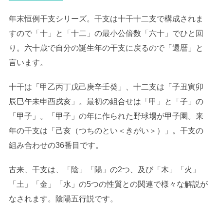
年末恒例干支シリーズ。干支は十干十二支で構成されま
すので「十」と「十二」の最小公倍数「六十」でひと回
り。六十歳で自分の誕生年の干支に戻るので「還暦」と
言います。
十干は「甲乙丙丁戊己庚辛壬癸」、十二支は「子丑寅卯
辰巳午未申酉戌亥」。最初の組合せは「甲」と「子」の
「甲子」。「甲子」の年に作られた野球場が甲子園。来
年の干支は「己亥（つちのとい＜きがい＞）」。干支の
組み合わせの36番目です。
古来、干支は、「陰」「陽」の2つ、及び「木」「火」
「土」「金」「水」の5つの性質との関連で様々な解説が
なされます。陰陽五行説です。