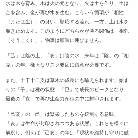
水は木を育み、木は火の元となり、火は土を作り、土は
金を含み、金が再び水を生む。こういう循環が「相性
（または生）」の良い、順応する流れ。一方、土は水を
堰き止めます。このようにどちらかが勝る関係は「相剋
（そうこく）」。物事は順調に運びません。
「己」は陰の土、「亥」は陰の水。来年は「陰」の「相
克」の年。様々なリスク要因に留意が必要です。
また、十干十二支は草木の成長にも喩えられます。始ま
りの「子」は種の状態、「巳」で成長のピークとなり、
最後の「亥」で再び生命力が種の中に封印されます。
「己亥」の「己」は繁栄したものを統制する意味、
「亥」は生命が封印されつつある状態。これらを様々に
解釈し、例えば「己亥」の年は「現状を維持し守りに徹