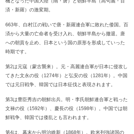
機となった中国大陸（隋・唐）と朝鮮半島（高句麗・百
済・新羅）の激変期。
663年、白村江の戦いで唐・新羅連合軍に敗れた倭国。百
済から大量の亡命者を受け入れ、朝鮮半島から撤退。唐
への朝貢を止め、日本という国の原形を形成していった
時期です。
第2は元寇（蒙古襲来）。元・高麗連合軍が日本に侵攻し
てきた文永の役（1274年）と弘安の役（1281年）。中国
では元日戦争、韓国では日本征伐と表現されます。
第3は豊臣秀吉の朝鮮出兵。明・李氏朝鮮連合軍と戦った
文禄の役（1592年）、慶長の役（1598年）。中国では朝
鮮戦争、韓国では倭乱とも言われます。
第4は、幕末から明治維新（1868年）。欧米列強諸国の