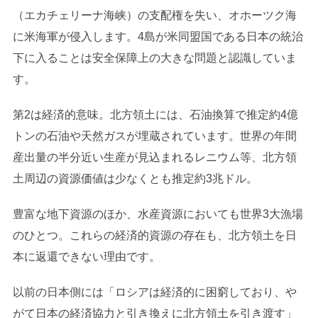
（エカチェリーナ海峡）の支配権を失い、オホーツク海
に米海軍が侵入します。4島が米同盟国である日本の統治
下に入ることは安全保障上の大きな問題と認識していま
す。
第2は経済的意味。北方領土には、石油換算で推定約4億
トンの石油や天然ガスが埋蔵されています。世界の年間
産出量の半分近い生産が見込まれるレニウム等、北方領
土周辺の資源価値は少なくとも推定約3兆ドル。
豊富な地下資源のほか、水産資源においても世界3大漁場
のひとつ。これらの経済的資源の存在も、北方領土を日
本に返還できない理由です。
以前の日本側には「ロシアは経済的に困窮しており、や
がて日本の経済協力と引き換えに北方領土を引き渡す」