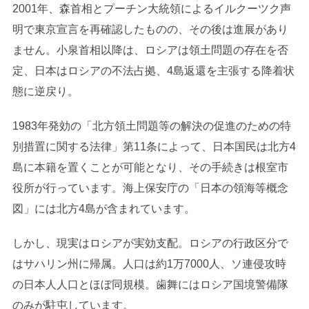
2001年、森首相とプーチン大統領によるイルクーツク声
明で東京宣言を再確認したものの、その後は進展があり
ません。小泉首相以降は、ロシアは領土問題の存在を否
定、日本はロシアの不法占拠、4島返還を主張する降着状
態に逆戻り。
1983年発効の「北方領土問題等の解決の促進のための特
別措置に関する法律」第11条によって、日本国民は北方4
島に本籍を置くことが可能となり、その手続きは根室市
役所が行っています。海上保安庁の「日本の領海等概念
図」には北方4島が含まれています。
しかし、現実はロシアが実効支配。ロシアの行政区分で
はサハリン州に帰属。人口は約1万7000人、ソ連侵攻時
の日本人人口とほぼ同規模。歯舞にはロシア国境警備隊
のみが駐屯しています。