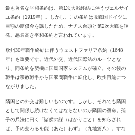
最も著名な平和条約は、第1次大戦終結に伴うヴェルサイ
ユ条約（1919年）。しかし、この条約は敗戦国ドイツに
巨額の賠償金を課したため、ナチス台頭と第2次大戦を誘
発。悪名高き平和条約と言われています。
欧州30年戦争終結に伴うウェストファリア条約（1648
年）も重要です。近代外交、近代国際法のルーツとな
り、同条約を契機に国民国家システムが確立。その後の
戦争は宗教戦争から国家間戦争に転化し、欧州再編につ
ながりました。
隣国との外交は難しいものです。しかし、それでも隣国
として関係し続けなくてはならないのが隣国の宿命。孫
子の兵法に曰く「諸侯の謀（はかりごと）を知らざれ
ば、予め交わるを能（あた）わず」（九地篇八）。すな