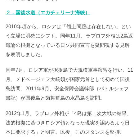
２．国後水道（エカチェリーナ海峡）
2010年頃から、ロシアは「領土問題は存在しない」とい
う立場に明確にシフト。同年11月、ラブロフ外相は2島返
還論の根拠となっている日ソ共同宣言を疑問視する見解
を表明しました。
同年7月、ロシア軍が択捉島で大規模軍事演習を行い、11
月、メドベージェフ大統領が国家元首として初めて国後
島訪問。2011年9月、安全保障会議幹部（パトルシェフ
書記）が国後島と歯舞群島の水晶島を訪問。
2012年1月、ラブロフ外相が「4島は第二次大戦の結果、
法的根拠に基づきロシア領となった現実を認めるよう日
本に要求する」と明言。以後、このスタンスを堅持。