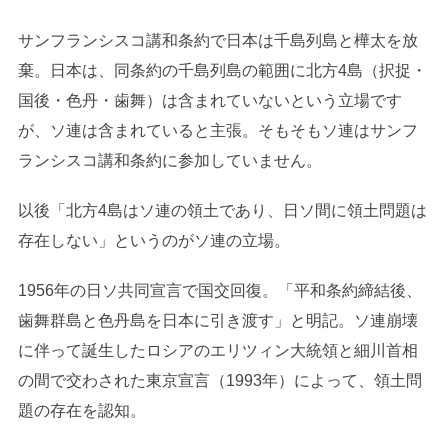
サンフランシスコ講和条約で日本は千島列島と樺太を放
棄。日本は、同条約の千島列島の範囲に北方4島（択捉・
国後・色丹・歯舞）は含まれていないという立場です
が、ソ連は含まれていると主張。そもそもソ連はサンフ
ランシスコ講和条約に参加していません。
以後「北方4島はソ連の領土であり、日ソ間に領土問題は
存在しない」というのがソ連の立場。
1956年の日ソ共同宣言で国交回復。「平和条約締結後、
歯舞群島と色丹島を日本に引き渡す」と明記。ソ連崩壊
に伴って誕生したロシアのエリツィン大統領と細川首相
の間で交わされた東京宣言（1993年）によって、領土問
題の存在を認知。