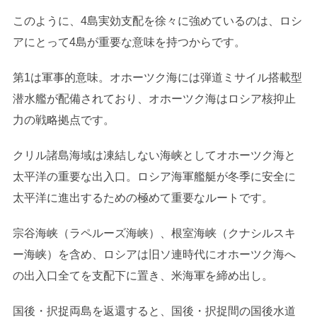
このように、4島実効支配を徐々に強めているのは、ロシ
アにとって4島が重要な意味を持つからです。
第1は軍事的意味。オホーツク海には弾道ミサイル搭載型
潜水艦が配備されており、オホーツク海はロシア核抑止
力の戦略拠点です。
クリル諸島海域は凍結しない海峡としてオホーツク海と
太平洋の重要な出入口。ロシア海軍艦艇が冬季に安全に
太平洋に進出するための極めて重要なルートです。
宗谷海峡（ラペルーズ海峡）、根室海峡（クナシルスキ
ー海峡）を含め、ロシアは旧ソ連時代にオホーツク海へ
の出入口全てを支配下に置き、米海軍を締め出し。
国後・択捉両島を返還すると、国後・択捉間の国後水道