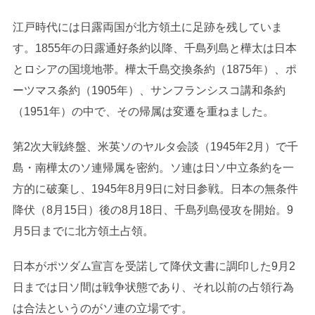
江戸時代には日露両国が北方領土に足跡を残していま
す。1855年の日露通好条約以降、千島列島と樺太は日本
とロシアの国境地帯。樺太千島交換条約（1875年）、ポ
ーツマス条約（1905年）、サンフランシスコ講和条約
（1951年）の中で、その帰属は変遷を重ねました。
第2次大戦終盤、米英ソのヤルタ会談（1945年2月）で千
島・南樺太のソ連帰属を密約。ソ連は日ソ中立条約を一
方的に破棄し、1945年8月9日に対日参戦。日本の無条件
降伏（8月15日）後の8月18日、千島列島侵攻を開始。9
月5日までに北方領土占領。
日本がポツダム宣言を受諾して降伏文書に調印した9月2
日までは日ソ間は戦争状態であり、それ以前の占領行為
は合法というのがソ連の立場です。