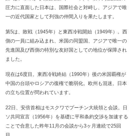
圧力に直面した日本は、国際社会と対峙し、アジアで唯
一の近代国家として列強の仲間入りを果たします。
第5は、敗戦（1945年）と東西冷戦開始（1949年）。西
側の一員に組み込まれ、米国の同盟国、アジアで唯一の
先進国及び西側の特別な友好国としての地位が保障され
ました。
現在は6度目。東西冷戦終結（1990年）後の米国覇権が
中国の台頭やロシアの復権で脆弱化。欧州も混迷。日本
の立ち位置が問われています。
22日、安倍首相はモスクワでプーチン大統領と会談。日
ソ共同宣言（1956年）を基礎に平和条約交渉を加速する
ことで合意した昨年11月の会談から3ヶ月連続で25回
目。