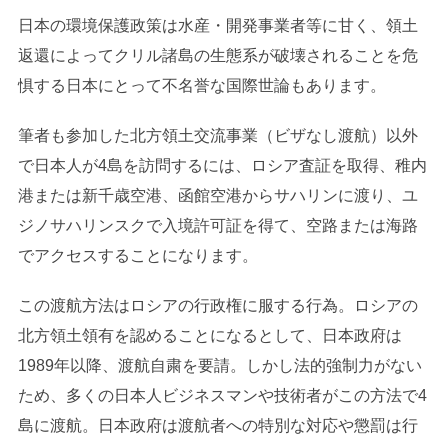
日本の環境保護政策は水産・開発事業者等に甘く、領土
返還によってクリル諸島の生態系が破壊されることを危
惧する日本にとって不名誉な国際世論もあります。
筆者も参加した北方領土交流事業（ビザなし渡航）以外
で日本人が4島を訪問するには、ロシア査証を取得、稚内
港または新千歳空港、函館空港からサハリンに渡り、ユ
ジノサハリンスクで入境許可証を得て、空路または海路
でアクセスすることになります。
この渡航方法はロシアの行政権に服する行為。ロシアの
北方領土領有を認めることになるとして、日本政府は
1989年以降、渡航自粛を要請。しかし法的強制力がない
ため、多くの日本人ビジネスマンや技術者がこの方法で4
島に渡航。日本政府は渡航者への特別な対応や懲罰は行