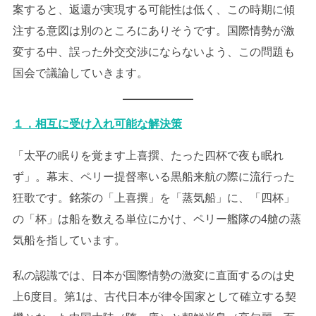
案すると、返還が実現する可能性は低く、この時期に傾
注する意図は別のところにありそうです。国際情勢が激
変する中、誤った外交交渉にならないよう、この問題も
国会で議論していきます。
１．相互に受け入れ可能な解決策
「太平の眠りを覚ます上喜撰、たった四杯で夜も眠れ
ず」。幕末、ペリー提督率いる黒船来航の際に流行った
狂歌です。銘茶の「上喜撰」を「蒸気船」に、「四杯」
の「杯」は船を数える単位にかけ、ペリー艦隊の4艙の蒸
気船を指しています。
私の認識では、日本が国際情勢の激変に直面するのは史
上6度目。第1は、古代日本が律令国家として確立する契