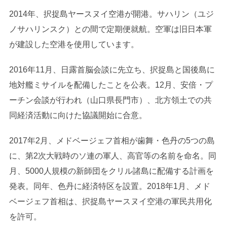
2014年、択捉島ヤースヌイ空港が開港。サハリン（ユジ
ノサハリンスク）との間で定期便就航。空軍は旧日本軍
が建設した空港を使用しています。
2016年11月、日露首脳会談に先立ち、択捉島と国後島に
地対艦ミサイルを配備したことを公表。12月、安倍・プ
ーチン会談が行われ（山口県長門市）、北方領土での共
同経済活動に向けた協議開始に合意。
2017年2月、メドベージェフ首相が歯舞・色丹の5つの島
に、第2次大戦時のソ連の軍人、高官等の名前を命名。同
月、5000人規模の新師団をクリル諸島に配備する計画を
発表。同年、色丹に経済特区を設置。2018年1月、メド
ベージェフ首相は、択捉島ヤースヌイ空港の軍民共用化
を許可。