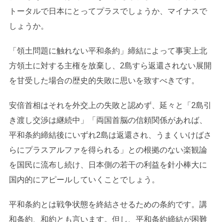
トータルで日本にとってプラスでしょうか、マイナスで
しょうか。
「領土問題に触れない平和条約」締結によって事実上北
方領土に対する主権を放棄し、2島すら返還されない展開
を甘受した場合の歴史的失敗に思いを致すべきです。
安倍首相はそれを外交上の失敗と認めず、延々と「2島引
き渡し交渉は継続中」「両国首脳の信頼関係があれば、
平和条約締結後にいずれ2島は返還され、うまくいけばさ
らにプラスアルファを得られる」との根拠のない楽観論
を国民に流布し続け、日本側の若干の利益を針小棒大に
国内的にアピールしていくことでしょう。
平和条約とは戦争状態を終結させるための条約です。講
和条約、和約とも言います。但し、平和条約締結が困難