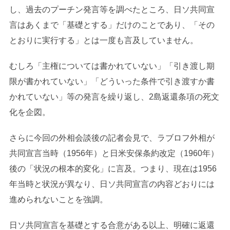
し、過去のプーチン発言等を調べたところ、日ソ共同宣
言はあくまで「基礎とする」だけのことであり、「その
とおりに実行する」とは一度も言及していません。
むしろ「主権については書かれていない」「引き渡し期
限が書かれていない」「どういった条件で引き渡すか書
かれていない」等の発言を繰り返し、2島返還条項の死文
化を企図。
さらに今回の外相会談後の記者会見で、ラブロフ外相が
共同宣言当時（1956年）と日米安保条約改定（1960年）
後の「状況の根本的変化」に言及。つまり、現在は1956
年当時と状況が異なり、日ソ共同宣言の内容どおりには
進められないことを強調。
日ソ共同宣言を基礎とする合意がある以上、明確に返還