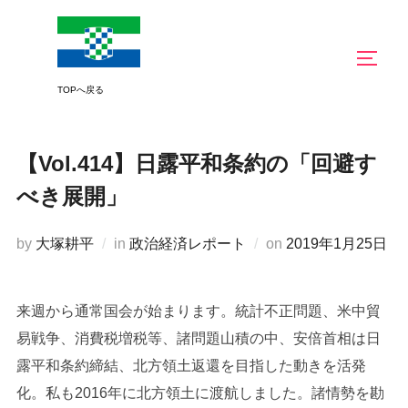
コ
ン
サイド
テ
ン
ツ
へ
【Vol.414】日露平和条約の「回避す
ス
キ
べき展開」
ッ
プ
投
by
大塚耕平
in
政治経済レポート
on
2019年1月25日
稿
日:
来週から通常国会が始まります。統計不正問題、米中貿
易戦争、消費税増税等、諸問題山積の中、安倍首相は日
露平和条約締結、北方領土返還を目指した動きを活発
化。私も2016年に北方領土に渡航しました。諸情勢を勘