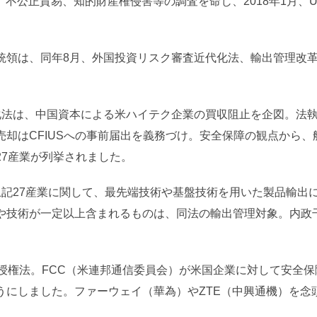
き、不公正貿易、知的財産権侵害等の調査を命じ、2018年1月、
統領は、同年8月、外国投資リスク審査近代化法、輸出管理改革
法は、中国資本による米ハイテク企業の買収阻止を企図。法執行
売却はCFIUSへの事前届出を義務づけ。安全保障の観点から
27産業が列挙されました。
上記27産業に関して、最先端技術や基盤技術を用いた製品輸出
や技術が一定以上含まれるものは、同法の輸出管理対象。内政
防授権法。FCC（米連邦通信委員会）が米国企業に対して安全
うにしました。ファーウェイ（華為）やZTE（中興通機）を念