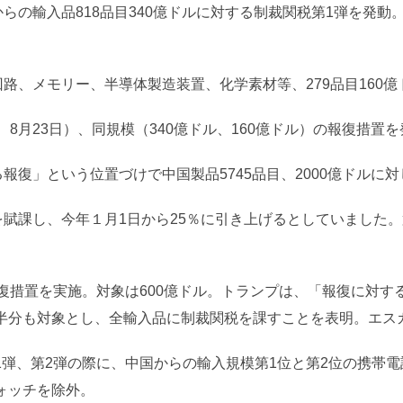
からの輸入品818品目340億ドルに対する制裁関税第1弾を発動
回路、メモリー、半導体製造装置、化学素材等、279品目160億
、8月23日）、同規模（340億ドル、160億ドル）の報復措置
る報復」という位置づけで中国製品5745品目、2000億ドルに
を賦課し、今年１月1日から25％に引き上げるとしていました
報復措置を実施。対象は600億ドル。トランプは、「報復に対す
半分も対象とし、全輸入品に制裁関税を課すことを表明。エス
弾、第2弾の際に、中国からの輸入規模第1位と第2位の携帯電
ォッチを除外。