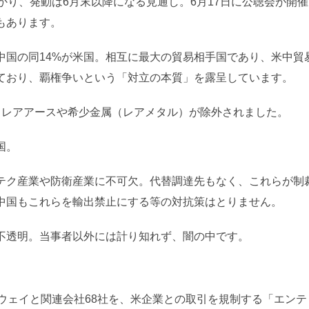
かり、発動は6月末以降になる見通し。6月17日に公聴会が開催
もあります。
、中国の同14%が米国。相互に最大の貿易相手国であり、米中
ており、覇権争いという「対立の本質」を露呈しています。
らレアアースや希少金属（レアメタル）が除外されました。
国。
テク産業や防衛産業に不可欠。代替調達先もなく、これらが制
中国もこれらを輸出禁止にする等の対抗策はとりません。
不透明。当事者以外には計り知れず、闇の中です。
ウェイと関連会社68社を、米企業との取引を規制する「エンテ