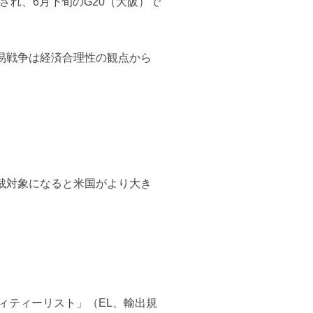
され、6月下旬のG20（大阪）で
貿易戦争は経済合理性の観点から
裁対象になると米国がより大き
ィティーリスト」（EL、輸出規