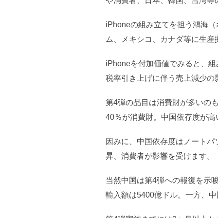
や消費者、日本、韓国、台湾等
iPhoneの組み立てを担う鴻
ム、メキシコ、カナダ等に生産
iPhoneを付加価値でみると
税率引き上げに伴う売上減少の
第4弾の品目は消費財が多いのも
40％が消費財。中国依存度が
因みに、中国依存度はノートパ
昇、消費者が影響を受けます。
当然中国は第4弾への報復を示
輸入額は5400億ドル。一方、