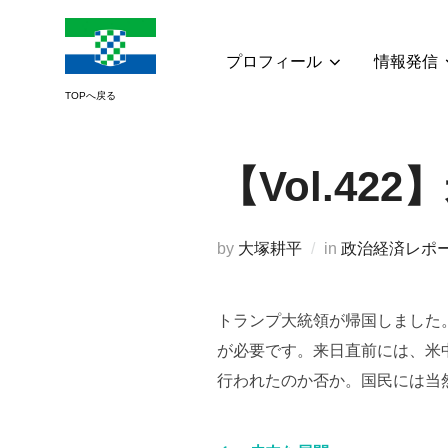
コ
ン
テ
プロフィール
情報発信
ン
ツ
へ
ス
【Vol.4
キ
ッ
プ
by
大塚耕平
in
政治経済レポ
トランプ大統領が帰国しました
が必要です。来日直前には、米
行われたのか否か。国民には当