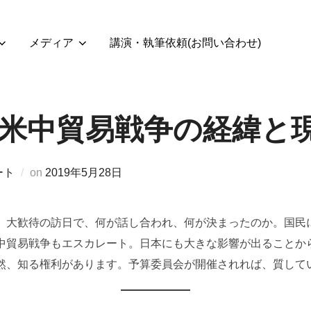
メディア
講演・執筆依頼(お問い合わせ)
22】米中貿易戦争の経緯と
投
ート
on
2019年5月28日
稿
日:
。大歓待の訪日で、何が話し合われ、何が決まったのか。国民
中貿易戦争もエスカレート。日本にも大きな影響が出ることか
然、知る権利があります。予算委員会が開催されれば、質して