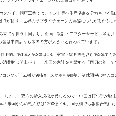
のアジアのサプライチェーンへの影響は不可避です。
海（ホンハイ）精密工業では、インド等へ生産拠点を分散させる
拠点が移り、世界のサプライチェーンの再編につながるかもし
、組み立てを担う中国より、企画・設計・アフターサービス等を
影響は中国よりも米国の方が大きいと言われています。
特徴的。第1弾と第2弾は1%、家電・家具等を含む第3弾でも2
高い消費財は値上がりし、米国の家計を直撃する「両刃の剣」で
ソコンやゲーム機が9割超、スマホも約8割。制裁関税は輸入コ
唆。しかし、双方の輸入規模が異なるので、中国は打つ手が狭
中国の米国からの輸入額は1200億ドル。同規模でも報復合戦に