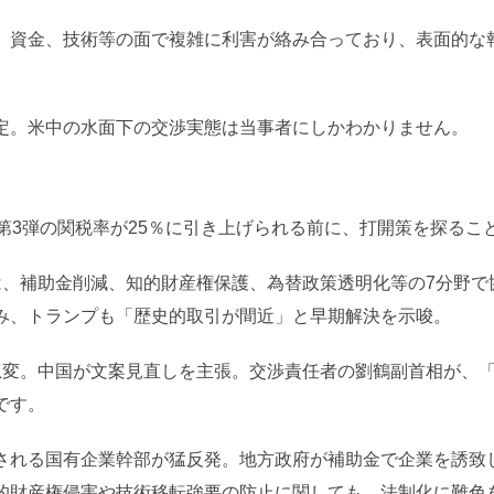
、資金、技術等の面で複雑に利害が絡み合っており、表面的な
定。米中の水面下の交渉実態は当事者にしかわかりません。
第3弾の関税率が25％に引き上げられる前に、打開策を探るこ
は、補助金削減、知的財産権保護、為替政策透明化等の7分野で協
み、トランプも「歴史的取引が間近」と早期解決を示唆。
急変。中国が文案見直しを主張。交渉責任者の劉鶴副首相が、
です。
される国有企業幹部が猛反発。地方政府が補助金で企業を誘致
的財産権侵害や技術移転強要の防止に関しても、法制化に難色