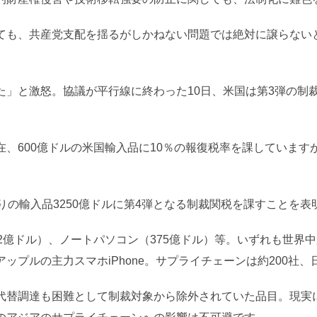
ても、共産党支配を揺るがしかねない問題では絶対に譲らない
」と激怒。協議が平行線に終わった10日、米国は第3弾の制裁
、600億ドルの米国輸入品に10％の報復税率を課しています
。
りの輸入品3250億ドルに第4弾となる制裁関税を課すことを表
2億ドル）、ノートパソコン（375億ドル）等。いずれも世界
ップルの主力スマホiPhone。サプライチェーンは約200社
代替調達も困難として制裁対象から除外されていた品目。現実