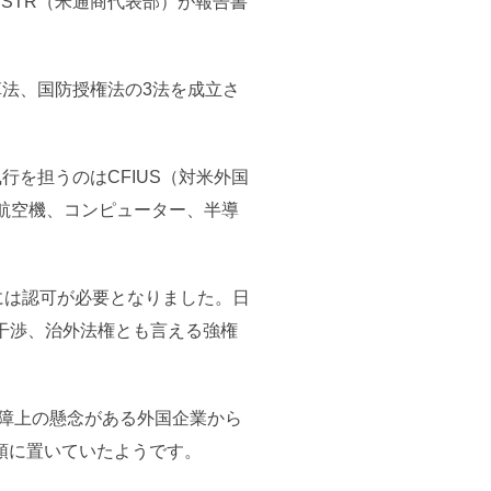
USTR（米通商代表部）が報告書
法、国防授権法の3法を成立さ
を担うのはCFIUS（対米外国
、航空機、コンピューター、半導
には認可が必要となりました。日
干渉、治外法権とも言える強権
保障上の懸念がある外国企業から
頭に置いていたようです。