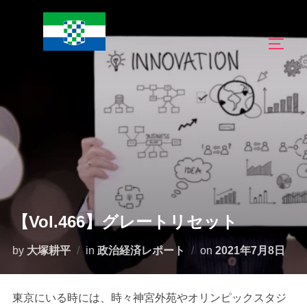
コ
ン
サイド
テ
ン
ツ
へ
ス
キ
ッ
プ
【Vol.466】グレートリセット
投
by
大塚耕平
in
政治経済レポート
on
2021年7月8日
稿
日:
東京にいる時には、時々神宮外苑やオリンピックスタジ