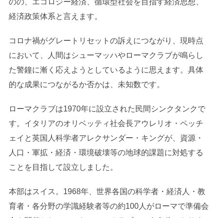
のの、エコロジー経済、循環型社会を目指す経済思想、
経済政策体系と言えます。
コロナ禍がグレートリセットの訴えにつながり、現時点
において、人間はシューマッハやローマクラブが鳴らし
た警鐘に漸く応えようとしているように思えます。具体
的な成果につながるか否かは、未知数です。
ローマクラブは1970年に設立された民間シンクタンクで
す。イタリアのオリベッティ社会長アウレリオ・ペッチ
ェイと英国人科学者アレクサンダー・キングが、資源・
人口・軍拡・経済・環境破壊等の地球的課題に対処する
ことを目指して設立しました。
本部はスイス。1968年、世界各国の科学者・経済人・教
育者・各分野の学識経験者等の約100人がローマで準備会