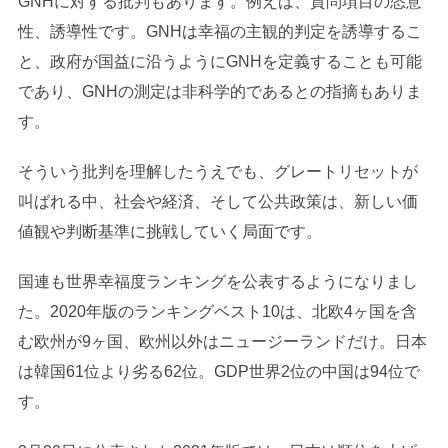
GNHに対する批判もあります。例えば、質問項目の恣意
性、誘導性です。GNHは幸福の主観的判定を誘導するこ
と、政府が国益に沿うようにGNHを定義することも可能
であり、GNHの測定は非科学的であるとの指摘もありま
す。
そういう批判を理解したうえでも、グレートリセットが
叫ばれる中、社会や経済、そして公共政策は、新しい価
値観や判断基準に挑戦していく局面です。
国連も世界幸福度ランキングを公表するようになりまし
た。2020年版のランキングベスト10は、北欧4ヶ国を含
む欧州が9ヶ国、欧州以外はニュージーランドだけ。日本
は韓国61位より劣る62位。GDP世界2位の中国は94位で
す。