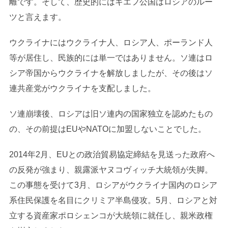
離です。そして、歴史的にはキエフ公国はロシアのルー
ツと言えます。
ウクライナにはウクライナ人、ロシア人、ポーランド人
等が居住し、民族的には単一ではありません。ソ連はロ
シア帝国からウクライナを解放しましたが、その後はソ
連共産党がウクライナを支配しました。
ソ連崩壊後、ロシアは旧ソ連内の国家独立を認めたもの
の、その前提はEUやNATOに加盟しないことでした。
2014年2月、EUとの政治貿易協定締結を見送った政府へ
の反発が強まり、親露派ヤヌコヴィッチ大統領が失脚。
この事態を受けて3月、ロシアがウクライナ国内のロシア
系住民保護を名目にクリミア半島侵攻。5月、ロシアと対
立する資産家ポロシェンコが大統領に就任し、親米政権