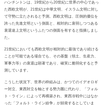
ハンチントンは、19世紀から20世紀に世界の中心であっ
た西欧文明が、21世紀は中華文明、イスラム文明に対し
て守勢に立たされると予測。西欧文明は、圧倒的優位を
誇った先進文明という側面と、相対的に衰弱しつつある
衰退途上文明というふたつの側面を有すると指摘しまし
た。
21世紀においても西欧文明が相対的に最強であり続ける
ことが可能である場合でも、その基盤（領土、生産力、
軍事力等）の衰退は顕著であり、確実に脆弱化すると予
測しています。
こうした状況下、世界の枠組みは、かつてのイデオロギ
ー対立、東西対立を軸とする勢力圏に代わり、「フォル
ト・ライン」によって再構築され、東西冷戦中にはなか
った「フォルト・ライン紛争」が頻発するとしていま