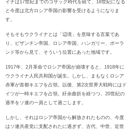
イナは17世紀までのコサック時代を経て、18世紀になる
と今度は北方ロシア帝国の影響を受けるようになりま
す。
そもそもウクライナとは「辺境」を意味する言葉であ
り、ビザンチン帝国、ロシア帝国、ハンガリー、ポーラ
ンド等から見て、そういう位置にあった地域です。
1917年、2月革命でロシア帝国が崩壊すると、1918年に
ウクライナ人民共和国が誕生。しかし、まもなくロシア
赤軍が首都キエフを占領。以後、第2次世界大戦時にはド
イツが一時キエフを占領。紆余曲折を経つつ、20世紀の
過半をソ連の一員として過ごします。
しかし、それはロシア帝国から解放されたものの、今度
はソ連共産党に支配されたに過ぎず、古代、中世、近世