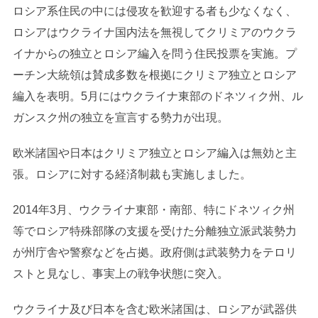
ロシア系住民の中には侵攻を歓迎する者も少なくなく、
ロシアはウクライナ国内法を無視してクリミアのウクラ
イナからの独立とロシア編入を問う住民投票を実施。プ
ーチン大統領は賛成多数を根拠にクリミア独立とロシア
編入を表明。5月にはウクライナ東部のドネツィク州、ル
ガンスク州の独立を宣言する勢力が出現。
欧米諸国や日本はクリミア独立とロシア編入は無効と主
張。ロシアに対する経済制裁も実施しました。
2014年3月、ウクライナ東部・南部、特にドネツィク州
等でロシア特殊部隊の支援を受けた分離独立派武装勢力
が州庁舎や警察などを占拠。政府側は武装勢力をテロリ
ストと見なし、事実上の戦争状態に突入。
ウクライナ及び日本を含む欧米諸国は、ロシアが武器供