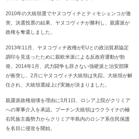
2010年の大統領選でヤヌコヴィチとティモシェンコが激
突。決選投票の結果、ヤヌコヴィチが勝利し、親露派が
政権を奪還しました。
2013年11月、ヤヌコヴィチ政権がEUとの政治貿易協定
調印を見送ったために親欧米派による反政府運動が勃
発。2014年1月、武力闘争も辞さない強硬派と治安部隊
が衝突し、2月にヤヌコヴィチ大統領は失踪。大統領が解
任され、大統領選繰上げ実施が決まりました。
親露派政権崩壊を理由に3月1日、ロシア上院がクリミア
への軍事介入を承認。プーチン大統領はウクライナの極
右民族主義勢力からクリミア半島内のロシア系住民保護
を名目に侵攻を開始。