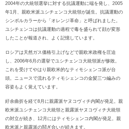
2004年の大統領選挙に対する抗議運動に端を発し、2005
年1月、親欧米派ユシチェンコ大統領が誕生。抗議運動の
シンボルカラーから「オレンジ革命」と呼ばれました。
ユシチェンコは抗議運動の過程で毒を盛られて顔が変形
したことが報道され、よく記憶しています。
ロシアは天然ガス価格引上げなどで親欧米政権を圧迫
し、2006年6月の選挙でユシチェンコ大統領派が惨敗。
これを受けてやはり親欧米的なティモシェンコ派が台
頭。ニュースで流れるティモシェンコの金髪三つ編みの
容姿もよく覚えています。
紆余曲折を経て8月に親露派ヤヌコヴィチ内閣が発足。親
欧米派ユシチェンコ大統領と親露派ヤヌコヴィチ大統領
の対立が続き、12月にはティモシェンコ内閣が発足。親
欧米派と親露派の鬩ぎ合いが続きます。