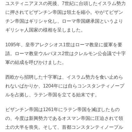
ユスティニアヌスの死後、7世紀に台頭したイスラム勢力
に押されてビザンチン帝国は領土を縮小。やがてビザン
チン帝国はギリシャ化し、ローマ帝国継承国というより
ギリシャ人国家の様相を呈しました。
1095年、皇帝アレクシオス1世はローマ教皇に援軍を要
請。ローマ教皇ウルバヌス2世はクレルモン公会議で十字
軍の結成を呼びかけました。
西欧から招聘した十字軍は、イスラム勢力を食い止めら
れないばかりか、1204年には自らコンスタンティノープ
ルを占拠し、ラテン帝国を立てる始末です。
ビザンチン帝国は1261年にラテン帝国を滅ぼしたもの
の、今度は新興勢力であるオスマン帝国に圧迫されて領
土の大半を喪失。そして、首都コンスタンティノープル