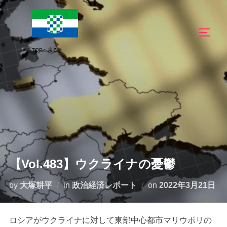
コ
ン
サイド
テ
ン
ツ
へ
ス
キ
ッ
プ
【Vol.483】ウクライナの憂鬱
投
by
大塚耕平
in
政治経済レポート
on
2022年3月21日
稿
日:
ロシアがウクライナに対して東部中心都市マリウポリの