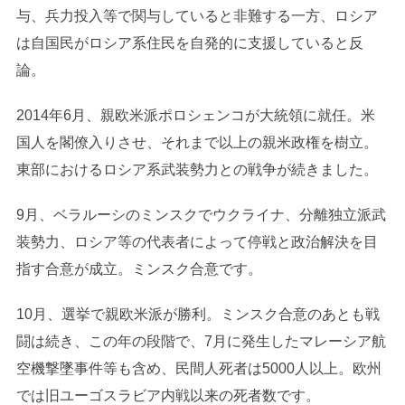
与、兵力投入等で関与していると非難する一方、ロシア
は自国民がロシア系住民を自発的に支援していると反
論。
2014年6月、親欧米派ポロシェンコが大統領に就任。米
国人を閣僚入りさせ、それまで以上の親米政権を樹立。
東部におけるロシア系武装勢力との戦争が続きました。
9月、ベラルーシのミンスクでウクライナ、分離独立派武
装勢力、ロシア等の代表者によって停戦と政治解決を目
指す合意が成立。ミンスク合意です。
10月、選挙で親欧米派が勝利。ミンスク合意のあとも戦
闘は続き、この年の段階で、7月に発生したマレーシア航
空機撃墜事件等も含め、民間人死者は5000人以上。欧州
では旧ユーゴスラビア内戦以来の死者数です。