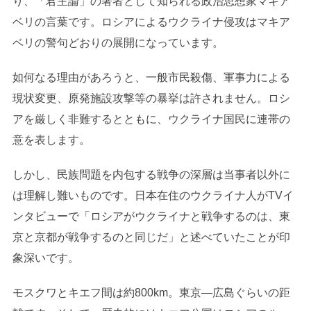
り、「君主論」の著者として知られる政治思想家マキア
ベリの言葉です。ロシアによるウクライナ侵攻はマキア
ベリの警句どおりの展開になっています。
如何なる理由があろうと、一般市民殺傷、軍事力による
現状変更、原発施設攻撃等の暴挙は許されません。ロシ
アを厳しく非難するとともに、ウクライナ国民に連帯の
意を表します。
しかし、民族問題を内包する戦争の深層は当事者以外に
は理解し難いものです。日本在住のウクライナ人がTVイ
ンタビューで「ロシアがウクライナと戦争するのは、東
京と京都が戦争するのと同じだ」と述べていたことが印
象深いです。
モスクワとキエフ間は約800km。東京―広島ぐらいの距