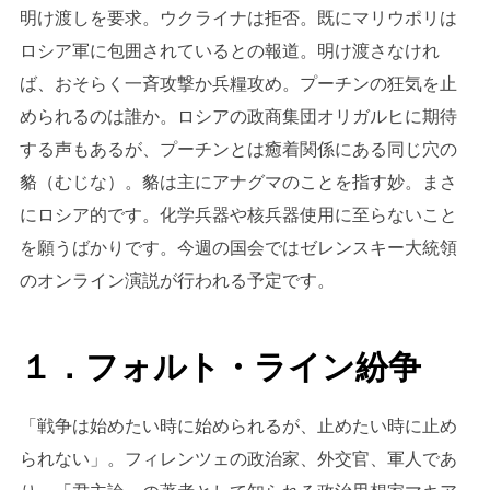
明け渡しを要求。ウクライナは拒否。既にマリウポリは
ロシア軍に包囲されているとの報道。明け渡さなけれ
ば、おそらく一斉攻撃か兵糧攻め。プーチンの狂気を止
められるのは誰か。ロシアの政商集団オリガルヒに期待
する声もあるが、プーチンとは癒着関係にある同じ穴の
貉（むじな）。貉は主にアナグマのことを指す妙。まさ
にロシア的です。化学兵器や核兵器使用に至らないこと
を願うばかりです。今週の国会ではゼレンスキー大統領
のオンライン演説が行われる予定です。
１．フォルト・ライン紛争
「戦争は始めたい時に始められるが、止めたい時に止め
られない」。フィレンツェの政治家、外交官、軍人であ