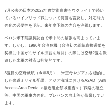
7月公表の日本の2022年度防衛白書もウクライナで続い
ているハイブリッド戦について何度も言及し、対応能力
強化の必要性を明記。来年度予算の内容を注視します。
ペロシ米下院議長訪台で米中間の緊張も高まっていま
す。しかし、1996年台湾危機（台湾初の総統直接選挙を
契機に中国がミサイル演習を展開）の際には空母2隻を派
遣した米軍の対応は抑制的です。
3隻目の空母就航（今年6月）、米空母やグアムを標的に
した弾道ミサイル配備、アジア海域におけるA2AD（Anti
Access Area Denial＜接近阻止領域拒否＞）戦略の確立
等、中国の軍事力強化、プレゼンス向上等が影響してい
ます。