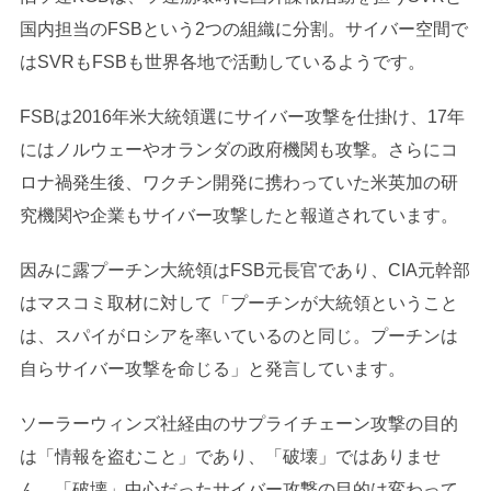
国内担当のFSBという2つの組織に分割。サイバー空間で
はSVRもFSBも世界各地で活動しているようです。
FSBは2016年米大統領選にサイバー攻撃を仕掛け、17年
にはノルウェーやオランダの政府機関も攻撃。さらにコ
ロナ禍発生後、ワクチン開発に携わっていた米英加の研
究機関や企業もサイバー攻撃したと報道されています。
因みに露プーチン大統領はFSB元長官であり、CIA元幹部
はマスコミ取材に対して「プーチンが大統領ということ
は、スパイがロシアを率いているのと同じ。プーチンは
自らサイバー攻撃を命じる」と発言しています。
ソーラーウィンズ社経由のサプライチェーン攻撃の目的
は「情報を盗むこと」であり、「破壊」ではありませ
ん。「破壊」中心だったサイバー攻撃の目的は変わって