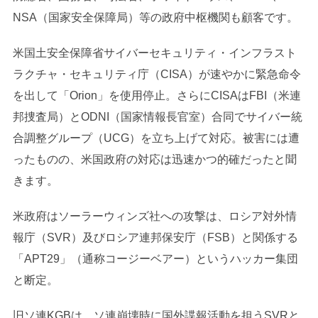
NSA（国家安全保障局）等の政府中枢機関も顧客です。
米国土安全保障省サイバーセキュリティ・インフラスト
ラクチャ・セキュリティ庁（CISA）が速やかに緊急命令
を出して「Orion」を使用停止。さらにCISAはFBI（米連
邦捜査局）とODNI（国家情報長官室）合同でサイバー統
合調整グループ（UCG）を立ち上げて対応。被害には遭
ったものの、米国政府の対応は迅速かつ的確だったと聞
きます。
米政府はソーラーウィンズ社への攻撃は、ロシア対外情
報庁（SVR）及びロシア連邦保安庁（FSB）と関係する
「APT29」（通称コージーベアー）というハッカー集団
と断定。
旧ソ連KGBは、ソ連崩壊時に国外諜報活動を担うSVRと