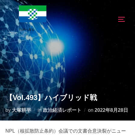
コ
ン
サイド
テ
ン
ツ
へ
ス
キ
ッ
プ
【Vol.493】ハイブリッド戦
投
by
大塚耕平
in
政治経済レポート
on
2022年8月28日
稿
日:
NPL（核拡散防止条約）会議での文書合意決裂がニュー