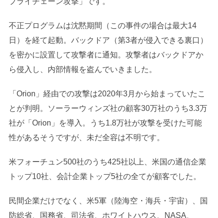
プライチェーン攻撃」です。
不正プログラムは沈黙期間（この事件の場合は最大14
日）を経て起動。バックドア（第3者が侵入できる裏口）
を密かに設置して攻撃者に通知。攻撃者はバックドアか
ら侵入し、内部情報を盗んでいきました。
「Orion」経由での攻撃は2020年3月から始まっていたこ
とが判明。ソーラーウィンズ社の顧客30万社のうち3.3万
社が「Orion」を導入。うち1.8万社が攻撃を受けた可能
性があるそうですが、未だ全容は不明です。
米フォーチュン500社のうち425社以上、米国の通信企業
トップ10社、会計企業トップ5社の全てが顧客でした。
民間企業だけでなく、米5軍（陸海空・海兵・宇宙）、国
防総省、国務省、司法省、ホワイトハウス、NASA、