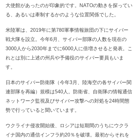
大使館があったのが印象的です。NATOの動きを探ってい
る、あるいは牽制するかのような位置関係でした。
米陸軍は、2019年に第780軍事情報旅団の下にサイバー
戦大隊を設立。今年6月、サイバー部隊の人数を現在の
3000人から2030年までに6000人に倍増させると発表。こ
れとは別に上述の州兵や予備役のサイバー要員もいま
す。
日本のサイバー防衛隊（今年3月、陸海空の各サイバー関
連部隊を再編）規模は540人。防衛省、自衛隊の情報通信
ネットワーク監視及びサイバー攻撃への対処を24時間態
勢で行っていると聞いています。
ウクライナ侵攻開始後、ロシアは短期間のうちにウクラ
イナ国内の通信インフラ約20％を破壊。最初からそれを