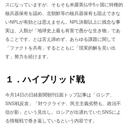
スになっていますが、そもそも米露英仏中5ヶ国に特権的
核兵器保有を認め、北朝鮮等の核兵器保有も阻止できな
いNPLが有効とは思えません。NPL決裂以上に残念な事
実は、人類が「地球史上最も有害で愚かな生き物」であ
ることです。とは言え諦めず、あらゆる課題に関して
「ファクトを共有」するとともに「現実的解を見い出
す」努力を続けます。
１．ハイブリッド戦
今月14日の日経新聞朝刊1面トップ記事は「ロシア、
SNS戦反攻」「対ウクライナ、民主主義劣勢も、政治不
信が影」という見出し。ロシアが出遅れていたSNSによ
る情報戦で巻き返しているという内容です。