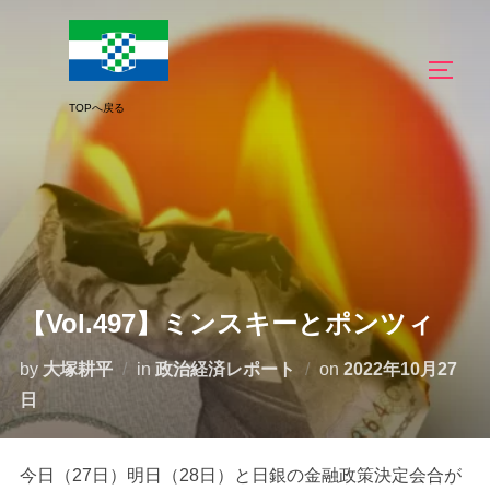
コ
ン
サイド
テ
ン
ツ
へ
ス
キ
ッ
プ
【Vol.497】ミンスキーとポンツィ
投
by
大塚耕平
in
政治経済レポート
on
2022年10月27
稿
日
日:
今日（27日）明日（28日）と日銀の金融政策決定会合が