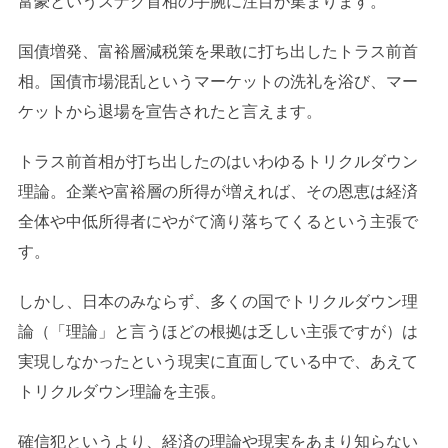
富豪というスナク首相の手腕に注目が集まります。
国債増発、富裕層減税策を果敢に打ち出したトラス前首
相。国債市場混乱というマーケットの洗礼を浴び、マー
ケットから退場を宣告されたと言えます。
トラス前首相が打ち出したのはいわゆるトリクルダウン
理論。企業や富裕層の所得が増えれば、その恩恵は経済
全体や中低所得者にやがて滴り落ちてくるという主張で
す。
しかし、日本のみならず、多くの国でトリクルダウン理
論（「理論」と言うほどの根拠は乏しい主張ですが）は
実現しなかったという現実に直面している中で、あえて
トリクルダウン理論を主張。
確信犯というより、経済の理論や現実をあまり知らない