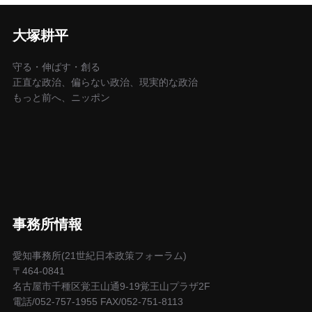
大塚耕平
守る・伸ばす・創る
正直な政治、偏らない政治、現実的な政治
もっと前へ、ニッポン
事務所情報
愛知事務所(21世紀日本政策フォーラム)
〒464-0841
名古屋市千種区覚王山通9-19覚王山プラザ2F
電話/052-757-1955 FAX/052-751-8113