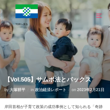
コ
ン
サイド
テ
ン
ツ
へ
ス
キ
ッ
プ
【Vol.505】サムボ法とパックス
投
by
大塚耕平
in
政治経済レポート
on
2023年2月21日
稿
日:
岸田首相が子育て政策の成功事例として知られる「奇跡