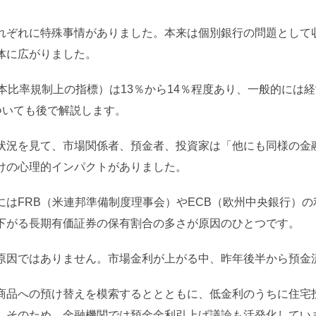
れぞれに特殊事情がありました。本来は個別銀行の問題として
体に広がりました。
己資本比率規制上の指標）は13％から14％程度あり、一般的に
ついても後で解説します。
状況を見て、市場関係者、預金者、投資家は「他にも同様の金
けの心理的インパクトがありました。
にはFRB（米連邦準備制度理事会）やECB（欧州中央銀行）
下がる長期有価証券の保有割合の多さが原因のひとつです。
原因ではありません。市場金利が上がる中、昨年後半から預金
商品への預け替えを模索するととともに、低金利のうちに住宅
。そのため、金融機関では預金金利引上げ議論も活発化してい