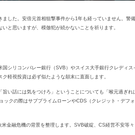
日:
きました。安倍元首相狙撃事件から1年も経っていません。警
ないと思いますが、模倣犯が続かないことを祈ります。
米国シリコンバレー銀行（SVB）やスイス大手銀行クレディス
スク軽視投資は必ず似たような顛末に直面します。
「旨い話には気をつけろ」ということについても「喉元過ぎれば
ショックの際はサブプライムローンやCDS（クレジット・デフ
欧米金融危機の背景を整理します。SVB破綻、CS経営不安等