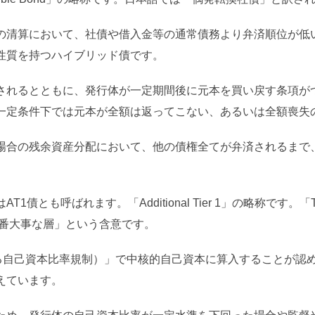
の清算において、社債や借入金等の通常債務より弁済順位が低
性質を持つハイブリッド債です。
されるとともに、発行体が一定期間後に元本を買い戻す条項が
一定条件下では元本が全額は返ってこない、あるいは全額喪失
場合の残余資産分配において、他の債権全てが弁済されるまで
1債とも呼ばれます。「Additional Tier 1」の略称です。
の一番大事な層」という含意です。
による自己資本比率規制）」で中核的自己資本に算入することが
えています。