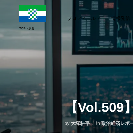
コ
ン
テ
プロフィール
情報発信
ン
ツ
へ
ス
キ
ッ
プ
【Vol.50
by
大塚耕平
in
政治経済レポ