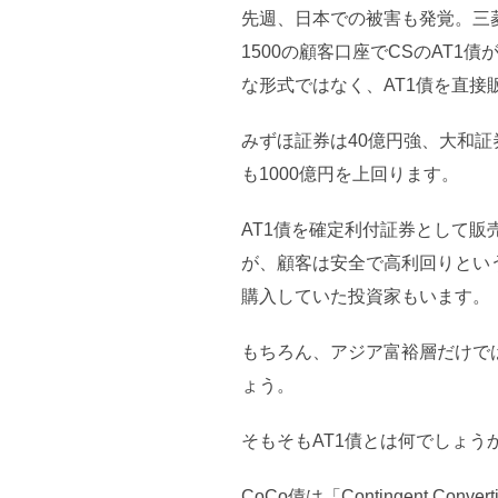
先週、日本での被害も発覚。三菱
1500の顧客口座でCSのAT
な形式ではなく、AT1債を直接
みずほ証券は40億円強、大和
も1000億円を上回ります。
AT1債を確定利付証券として
が、顧客は安全で高利回りとい
購入していた投資家もいます。
もちろん、アジア富裕層だけで
ょう。
そもそもAT1債とは何でしょう
CoCo債は「Contingent C