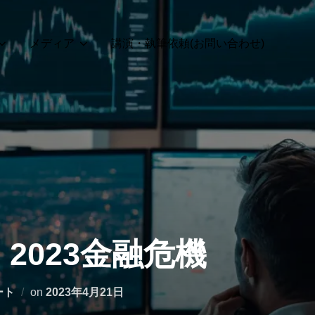
メディア
講演・執筆依頼(お問い合わせ)
9】2023金融危機
投
ート
on
2023年4月21日
稿