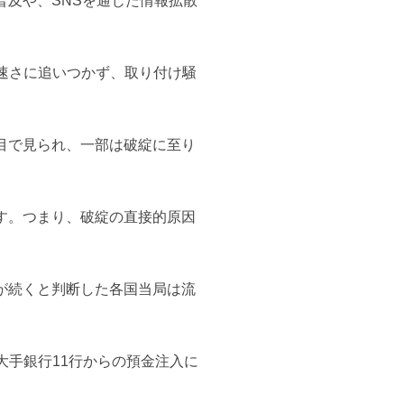
及や、SNSを通じた情報拡散
速さに追いつかず、取り付け騒
目で見られ、一部は破綻に至り
す。つまり、破綻の直接的原因
が続くと判断した各国当局は流
大手銀行11行からの預金注入に