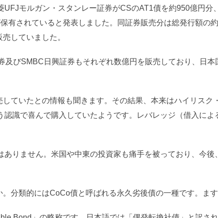
UFJモルガン・スタンレー証券がCSのAT1債を約950億円
1債が保有されていると発表しました。同証券販売分は総発行額の
販売していました。
証券及びSMBC日興証券もそれぞれ数億円を販売しており、日
販売していたとの情報も聞きます。その結果、本来はハイリスク
う認識で喜んで購入していたようです。レバレッジ（借入による
はありません。米国や中東の投資家も痛手を被っており、今後
か。分類的にはCoCo債と呼ばれる永久劣後債の一種です。ま
onvertible Bond」の略称です。日本語では「偶発転換社債」と訳