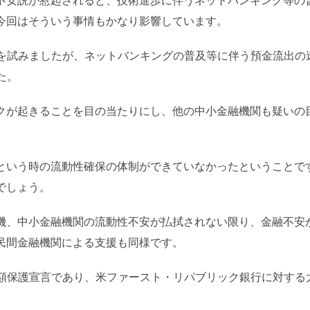
不安説が惹起されると、技術進歩に伴うネットバンキング等の普
今回はそういう事情もかなり影響しています。
拾を試みましたが、ネットバンキングの普及等に伴う預金流出の
た。
クが起きることを目の当たりにし、他の中小金融機関も疑いの
という時の流動性確保の体制ができていなかったということで
でしょう。
機、中小金融機関の流動性不安が払拭されない限り、金融不安
民間金融機関による支援も同様です。
全額保護宣言であり、米ファースト・リパブリック銀行に対する