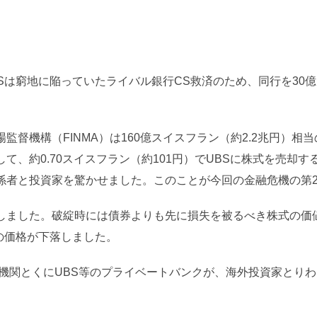
BSは窮地に陥っていたライバル銀行CS救済のため、同行を30億
督機構（FINMA）は160億スイスフラン（約2.2兆円）相当
て、約0.70スイスフラン（約101円）でUBSに株式を売却す
係者と投資家を驚かせました。このことが今回の金融危機の第
しました。破綻時には債券よりも先に損失を被るべき株式の価
の価格が下落しました。
融機関とくにUBS等のプライベートバンクが、海外投資家とり