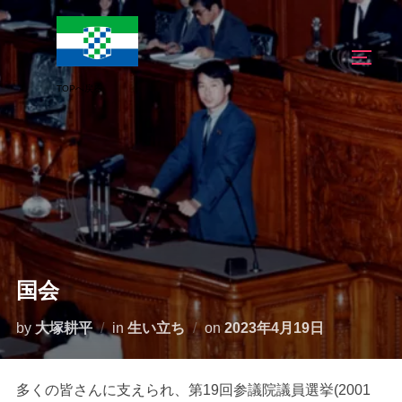
コ
ン
サイド
テ
ン
ツ
へ
ス
キ
ッ
プ
国会
投
by
大塚耕平
in
生い立ち
on
2023年4月19日
稿
日:
多くの皆さんに支えられ、第19回参議院議員選挙(2001