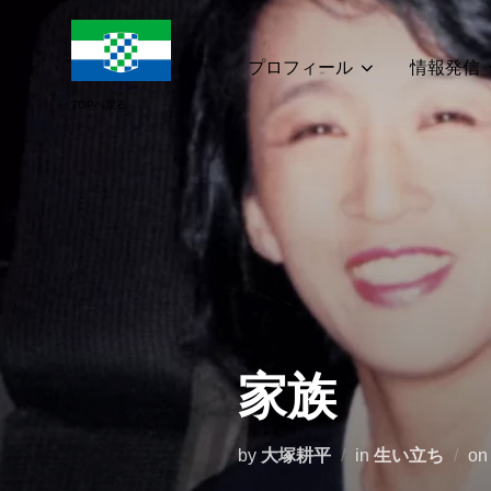
コ
ン
テ
プロフィール
情報発信
ン
ツ
へ
ス
キ
ッ
プ
家族
by
大塚耕平
in
生い立ち
o