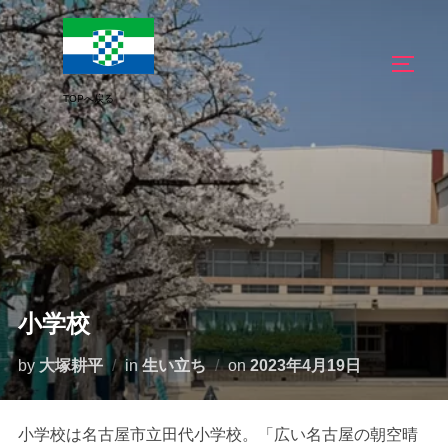
コ
ン
サイド
テ
ン
ツ
へ
ス
キ
ッ
プ
小学校
投
by
大塚耕平
in
生い立ち
on
2023年4月19日
稿
日:
小学校は名古屋市立田代小学校。「広い名古屋の朝空晴