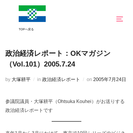
コ
ン
サイド
テ
ン
ツ
へ
政治経済レポート：OKマガジン
ス
キ
（Vol.101）2005.7.24
ッ
プ
投
by
大塚耕平
in
政治経済レポート
on
2005年7月24日
稿
日:
参議院議員・大塚耕平（Ohtsuka Kouhei）がお送りする
政治経済レポートです