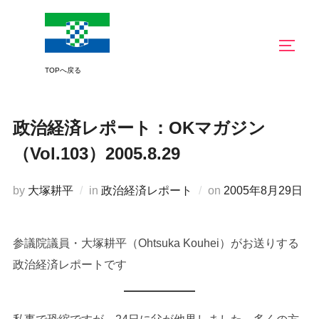
コ
ン
サイド
テ
ン
ツ
へ
政治経済レポート：OKマガジン
ス
キ
（Vol.103）2005.8.29
ッ
プ
投
by
大塚耕平
in
政治経済レポート
on
2005年8月29日
稿
日:
参議院議員・大塚耕平（Ohtsuka Kouhei）がお送りする
政治経済レポートです