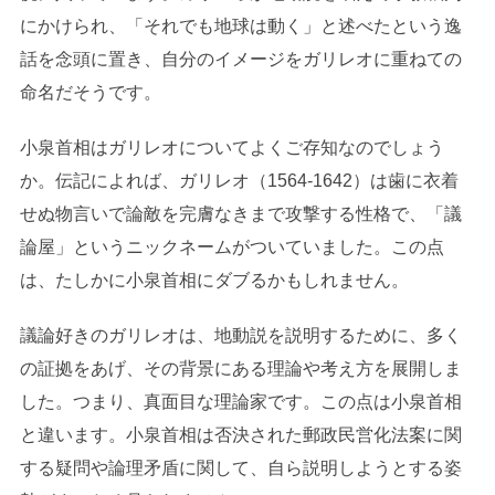
にかけられ、「それでも地球は動く」と述べたという逸
話を念頭に置き、自分のイメージをガリレオに重ねての
命名だそうです。
小泉首相はガリレオについてよくご存知なのでしょう
か。伝記によれば、ガリレオ（1564-1642）は歯に衣着
せぬ物言いで論敵を完膚なきまで攻撃する性格で、「議
論屋」というニックネームがついていました。この点
は、たしかに小泉首相にダブるかもしれません。
議論好きのガリレオは、地動説を説明するために、多く
の証拠をあげ、その背景にある理論や考え方を展開しま
した。つまり、真面目な理論家です。この点は小泉首相
と違います。小泉首相は否決された郵政民営化法案に関
する疑問や論理矛盾に関して、自ら説明しようとする姿