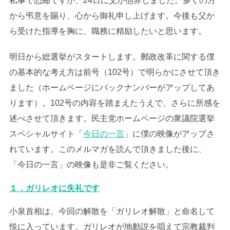
私事で恐縮ですが、24日に父が他界しました。多くの方
から弔意を賜り、心から御礼申し上げます。今後も父か
ら受けた指導を胸に、職務に精励したいと思います。
明日から総選挙がスタートします。郵政改革に関する僕
の基本的な考え方は前号（102号）で明らかにさせて頂き
ました（ホームページにバックナンバーがアップしてあ
ります）。102号の内容を踏まえたうえで、さらに所感を
述べさせて頂きます。民主党ホームページの衆議院選挙
スペシャルサイト「
今日の一言
」に僕の映像がアップさ
れています。このメルマガを読んで頂きました後に、
「今日の一言」の映像も是非ご覧ください。
１．ガリレオに失礼です
小泉首相は、今回の解散を「ガリレオ解散」と命名して
悦に入っています。ガリレオが地動説を唱えて宗教裁判