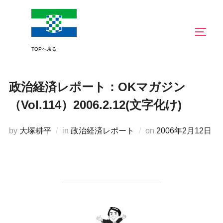
コ
ン
サイド
テ
ン
ツ
へ
政治経済レポート：OKマガジン
ス
（Vol.114）2006.2.12(文字化け)
キ
ッ
投
by
大塚耕平
in
政治経済レポート
on
2006年2月12日
プ
稿
日:
投稿者