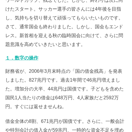
ワールドカップ、残念でした。しかし、終わりは次に向
けたスタート。サッカー選手の皆さんには4年後を目指
し、気持ちを切り替えて頑張ってもらいたいものです。
さて、通常国会も終わりました。しかし、国会もエンド
レス。新首相を迎える秋の臨時国会に向けて、さらに問
題意識を高めていきたいと思います。
１．数字の操作
財務省が、2006年3月末時点の「国の借金残高」を発表
しました。827兆円です。過去1年間で46兆円増えまし
た。増加分の大半、44兆円は国債です。子どもを含めた
国民1人当たりの借金は648万円、4人家族だと2592万
円。すぐには返せませんね。
借金全体の8割、671兆円が国債です。さらに、一般会計
や特別会計の借入金が59兆円、一時的な資金不足を埋め