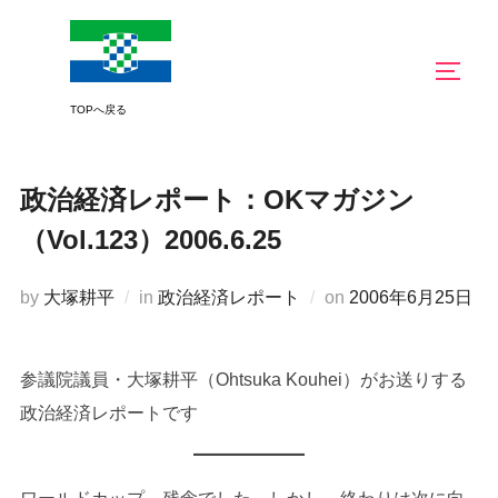
コ
ン
サイド
テ
ン
ツ
へ
政治経済レポート：OKマガジン
ス
キ
（Vol.123）2006.6.25
ッ
プ
投
by
大塚耕平
in
政治経済レポート
on
2006年6月25日
稿
日:
参議院議員・大塚耕平（Ohtsuka Kouhei）がお送りする
政治経済レポートです