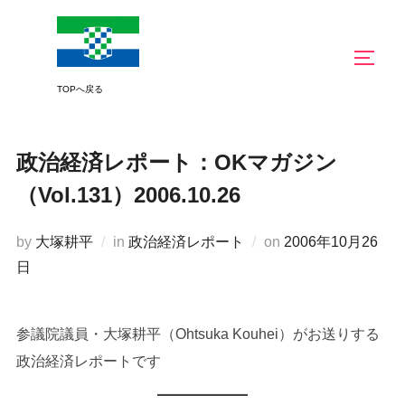
コ
ン
サイド
テ
ン
ツ
へ
政治経済レポート：OKマガジン
ス
キ
（Vol.131）2006.10.26
ッ
プ
投
by
大塚耕平
in
政治経済レポート
on
2006年10月26
稿
日
日:
参議院議員・大塚耕平（Ohtsuka Kouhei）がお送りする
政治経済レポートです