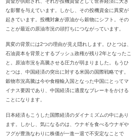
資金が供給され、それが投機資金として世界経済に大き
な影響を与えています。しかし、その投機資金に異変が
起きています。投機対象が原油から穀物にシフト。その
ことが最近の原油市況の頭打ちにつながっています。
異変の背景には2つの理由が見え隠れします。ひとつは、
石油資本を背景とするブッシュ政権が残り2年となったこ
と。原油市況を高騰させる圧力が弱まりました。もうひ
とつは、中国経済の突出に対する米国の国際戦略です。
穀物市況高騰は今や食糧輸入国となった中国にとってマ
イナス要因であり、中国経済に適度なブレーキをかける
ことになります。
日本経済もこうした国際経済のダイナミズムの中にあり
ます。しかし、気になるのは、ウナギを食べるウナギや
フグが豊漁なわりに株価が一進一退で不安定なことで