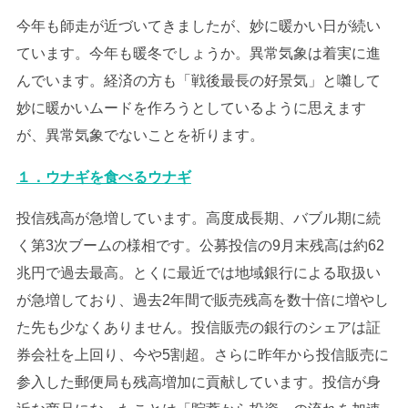
今年も師走が近づいてきましたが、妙に暖かい日が続い
ています。今年も暖冬でしょうか。異常気象は着実に進
んでいます。経済の方も「戦後最長の好景気」と囃して
妙に暖かいムードを作ろうとしているように思えます
が、異常気象でないことを祈ります。
１．ウナギを食べるウナギ
投信残高が急増しています。高度成長期、バブル期に続
く第3次ブームの様相です。公募投信の9月末残高は約62
兆円で過去最高。とくに最近では地域銀行による取扱い
が急増しており、過去2年間で販売残高を数十倍に増やし
た先も少なくありません。投信販売の銀行のシェアは証
券会社を上回り、今や5割超。さらに昨年から投信販売に
参入した郵便局も残高増加に貢献しています。投信が身