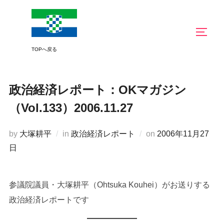
コ
ン
サイド
テ
ン
ツ
へ
政治経済レポート：OKマガジン
ス
キ
（Vol.133）2006.11.27
ッ
プ
投
by
大塚耕平
in
政治経済レポート
on
2006年11月27
稿
日
日:
参議院議員・大塚耕平（Ohtsuka Kouhei）がお送りする
政治経済レポートです