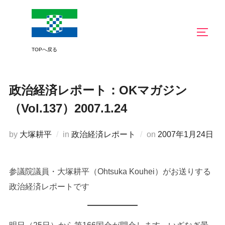
コ
ン
サイド
テ
ン
ツ
へ
政治経済レポート：OKマガジン
ス
キ
（Vol.137）2007.1.24
ッ
プ
投
by
大塚耕平
in
政治経済レポート
on
2007年1月24日
稿
日:
参議院議員・大塚耕平（Ohtsuka Kouhei）がお送りする
政治経済レポートです