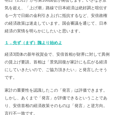
明日（25日）から第166国会が開会します。いざなぎ景
気を超え、「上げ潮」路線で日本経済は絶好調と喧伝す
る一方で日銀の金利引き上げに抵抗するなど、安倍政権
の経済政策は迷走しています。国会審議を通じて、日本
経済の実情を明らかにしたいと思います。
１．先ず（まず）隗より始めよ
経済3団体の新年祝賀会で、安倍首相が財界に対して異例
の賃上げ要請。首相は「景気回復が家計にも広がる経済
にしていきたいので、ご協力頂きたい」と発言したそう
です。
家計の重要性を認識したこの「発言」は評価できます。
しかし、あくまで「発言」が評価できるということであ
り、安倍首相の経済政策そのものは「発言」と逆方向。
言行不一致です。