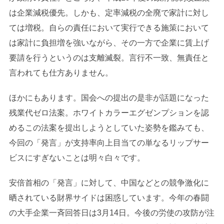
は企業減税優先。しかも、定率減税の全廃で家計に対し
ては増税。自らの責任において実行できる施策において
は家計に負担増を強いながら、その一方で企業に賃上げ
要請を行うというのは支離滅裂。言行不一致、無責任と
言われても仕方ありません。
ほかにもあります。国会への提出の是非が話題になった
残業代ゼロ法案。ホワイトカラーエグゼンプションを認
めるこの法案を提出しようとしていた姿勢を鑑みても、
今回の「発言」が支持率向上目当ての単なるリップサー
ビスにすぎないことは明々白々です。
安倍首相の「発言」に対して、中国などとの競争激化に
晒されている財界サイドは困惑しています。今年の春闘
の大手企業一斉回答日は3月14日。今後の労使の攻防が注