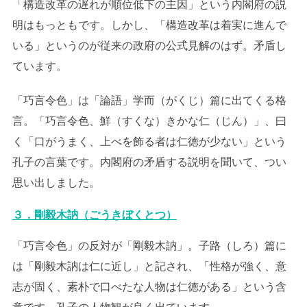
「構造改革の遅れが順位低下の主因」という内閣府の説
明はもっともです。しかし、「構造改革は着実に進んで
いる」というのが従来の政府の公式見解のはず。矛盾し
ています。
「巧言令色」は「論語」学而（がくじ）篇に出てくる格
言。「巧言令色、鮮（すくな）きかな仁（じん）」、曰
く「口がうまく、上べを飾る者は仁徳が少ない」という
孔子の言葉です。内閣府の矛盾する説明を聞いて、つい
思い出しました。
３．剛毅木訥（ごうきぼくとつ）
「巧言令色」の反対が「剛毅木訥」。子路（しろ）篇に
は「剛毅木訥は仁に近し」と記され、「性格が強く、意
志が固く、素朴で口べたな人物は仁徳がある」という含