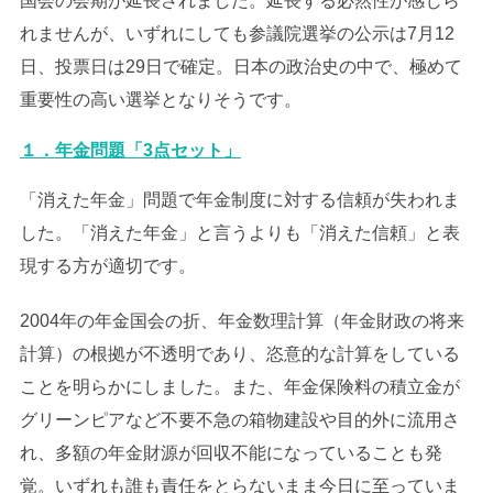
国会の会期が延長されました。延長する必然性が感じら
れませんが、いずれにしても参議院選挙の公示は7月12
日、投票日は29日で確定。日本の政治史の中で、極めて
重要性の高い選挙となりそうです。
１．年金問題「3点セット」
「消えた年金」問題で年金制度に対する信頼が失われま
した。「消えた年金」と言うよりも「消えた信頼」と表
現する方が適切です。
2004年の年金国会の折、年金数理計算（年金財政の将来
計算）の根拠が不透明であり、恣意的な計算をしている
ことを明らかにしました。また、年金保険料の積立金が
グリーンピアなど不要不急の箱物建設や目的外に流用さ
れ、多額の年金財源が回収不能になっていることも発
覚。いずれも誰も責任をとらないまま今日に至っていま