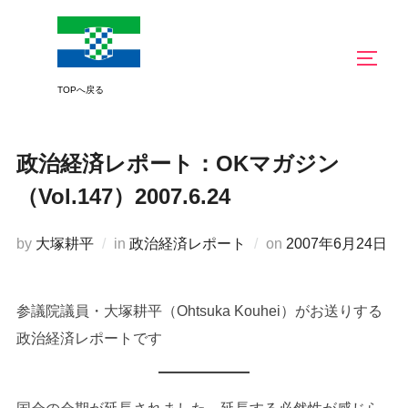
コ
ン
サイド
テ
ン
ツ
へ
政治経済レポート：OKマガジン
ス
キ
（Vol.147）2007.6.24
ッ
プ
投
by
大塚耕平
in
政治経済レポート
on
2007年6月24日
稿
日:
参議院議員・大塚耕平（Ohtsuka Kouhei）がお送りする
政治経済レポートです