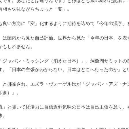
んです。あなたとは違うんです」と孫ほども歳の離れた記者に
首相も失礼ながらちょっと「変」。
も良い方向に「変」化するように期待を込めて「今年の漢字」
」は国内から見た自己評価。世界から見た「今年の日本」を表
かもしれません。
「ジャパン・ミッシング（消えた日本）」。洞爺湖サミットの
す。「日本の主張がわからない。日本はどこへ行ったのか」と
」と揶揄され、エズラ・ヴォーゲル氏が「ジャパン・アズ・ナ
叩き）」。
流」と嘯いて経済力に自信過剰気味の日本は自己主張を怠り、
末。