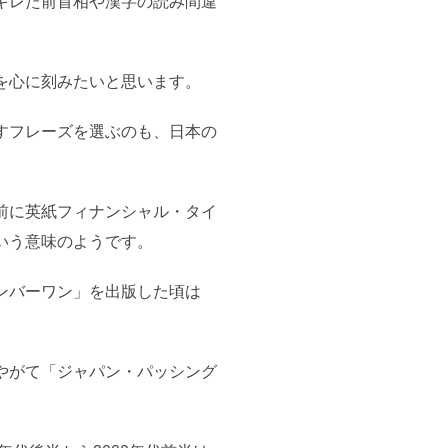
キレた前首相や漢字の読み間違
を心に刻みたいと思います。
すフレーズを選ぶのも、日本の
前に英紙フィナンシャル・タイ
いう意味のようです。
ンバーワン」を出版した頃は
やがて「ジャパン・パッシング