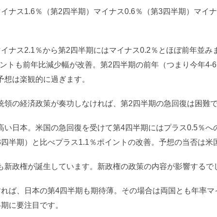
ナス1.6％（第2四半期）マイナス0.6％（第3四半期）マイナ
イナス2.1％から第2四半期にはマイナス0.2％とほぼ前年並
イントも前年比減少幅が改善。第2四半期の前年（つまり今年4-
予想は楽観的に過ぎます。
統領の経済政策が奏功しなければ、第2四半期の急回復は困難
高い日本。米国の急回復を受けて第4四半期にはプラス0.5％へ
3四半期）と比べプラス1.1％ポイントの改善。予想の当否は米
も新政権が誕生しています。新政権の政策の内容が影響するで
すれば、日本の第4四半期も期待薄。その場合は両国とも年率マ
半期に要注目です。