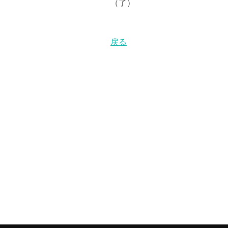
（了）
戻る