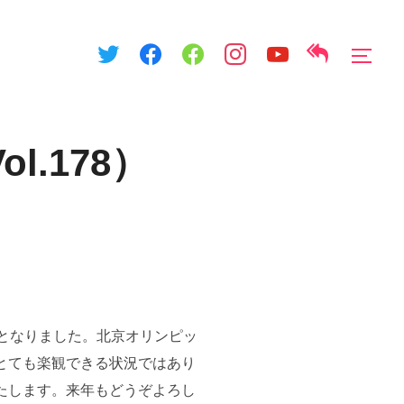
サイ
.178）
となりました。北京オリンピッ
とても楽観できる状況ではあり
たします。来年もどうぞよろし