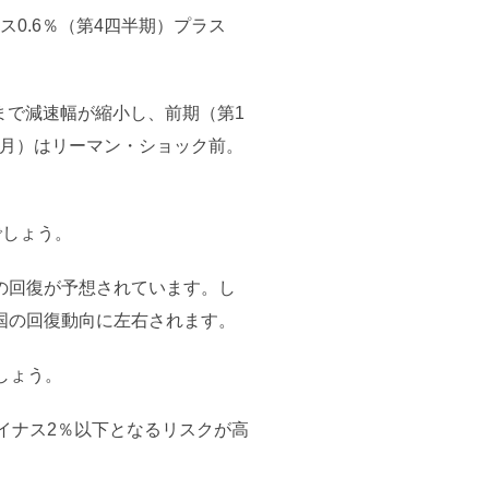
ス0.6％（第4四半期）プラス
みまで減速幅が縮小し、前期（第1
6月）はリーマン・ショック前。
でしょう。
の回復が予想されています。し
国の回復動向に左右されます。
しょう。
イナス2％以下となるリスクが高