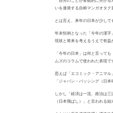
「自分のことが客観的に分かる
いを連発する自称マンガオタク
とは言え、来年の日本が少しで
年末恒例となった「今年の漢字
現状と将来を考えるうえで有益
「今年の日本」は何と言っても
ムズのコラムで使われた表現で
思えば「エコミック・アニマル
「ジャパン・バッシング（日本
しかし「経済は一流、政治は三
（日本飛ばし）」と言われる始