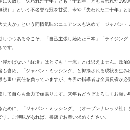
に失敗し「失われた十年」とも「十五年」とも言われた1990年
無視）」という不名誉な冠を甘受。今や「失われた二十年」と
大丈夫か」という同情気味のニュアンスも込めて「ジャパン・
動しつつある今こそ、「自己主張し始めた日本」「ライジング
きです。
い浮かばない「経済」はとても「一流」とは思えません。政治
者も含め、「ジャパン・ミッシング」と揶揄される現状を生み
最も重い責任を負っていますが、各界の指導者は全員反省が必
指して自らも全力で頑張ります。来年もどうぞよろしくお願い
るために、「ジャパン・ミッシング」（オープンナレッジ社）
です。ご興味があれば、書店でお買い求めください。