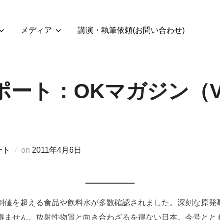
メディア
講演・執筆依頼(お問い合わせ)
ート：OKマガジン（Vol
投
ート
on
2011年4月6日
稿
日:
制値を超える食品や飲料水が多数確認されました。深刻な原発
得ません。放射性物質と向き合わざるを得ない日本。今号とと