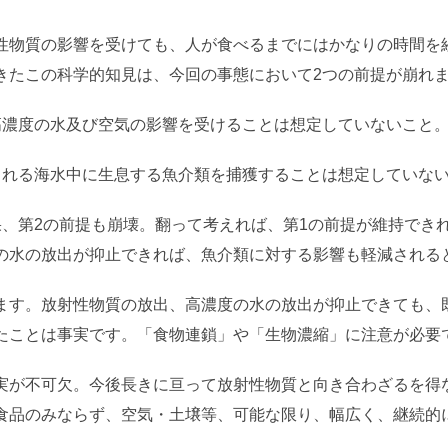
性物質の影響を受けても、人が食べるまでにはかなりの時間を
きたこの科学的知見は、今回の事態において2つの前提が崩れ
高濃度の水及び空気の影響を受けることは想定していないこと
まれる海水中に生息する魚介類を捕獲することは想定していな
果、第2の前提も崩壊。翻って考えれば、第1の前提が維持でき
の水の放出が抑止できれば、魚介類に対する影響も軽減される
ます。放射性物質の放出、高濃度の水の放出が抑止できても、
たことは事実です。「食物連鎖」や「生物濃縮」に注意が必要
実が不可欠。今後長きに亘って放射性物質と向き合わざるを得
食品のみならず、空気・土壌等、可能な限り、幅広く、継続的