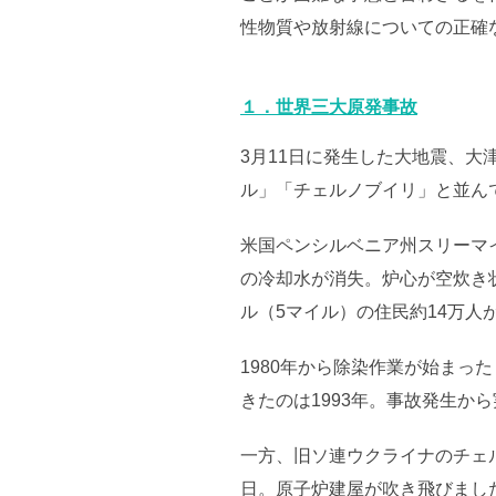
性物質や放射線についての正確
１．世界三大原発事故
3月11日に発生した大地震、
ル」「チェルノブイリ」と並ん
米国ペンシルベニア州スリーマイ
の冷却水が消失。炉心が空炊き
ル（5マイル）の住民約14万人
1980年から除染作業が始まっ
きたのは1993年。事故発生から
一方、旧ソ連ウクライナのチェル
日。原子炉建屋が吹き飛びまし