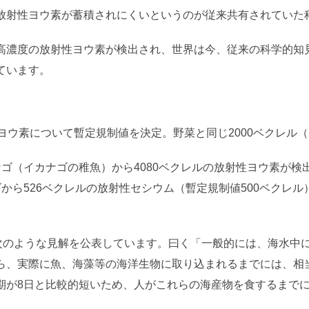
放射性ヨウ素が蓄積されにくいというのが従来共有されていた
高濃度の放射性ヨウ素が検出され、世界は今、従来の科学的知
ています。
ヨウ素について暫定規制値を決定。野菜と同じ2000ベクレル（B
ナゴ（イカナゴの稚魚）から4080ベクレルの放射性ヨウ素が検
から526ベクレルの放射性セシウム（暫定規制値500ベクレ
は次のような見解を公表しています。曰く「一般的には、海水中
ら、実際に魚、海藻等の海洋生物に取り込まれるまでには、相
期が8日と比較的短いため、人がこれらの海産物を食するまで