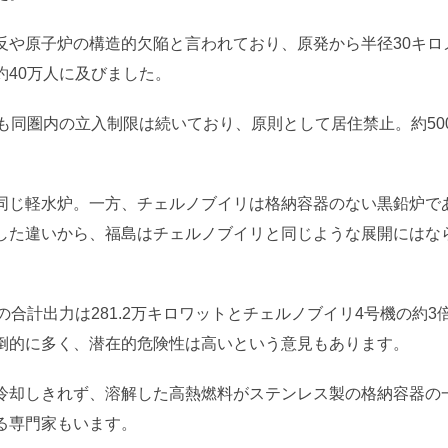
反や原子炉の構造的欠陥と言われており、原発から半径30キロ
約40万人に及びました。
今も同圏内の立入制限は続いており、原則として居住禁止。約50
。
同じ軽水炉。一方、チェルノブイリは格納容器のない黒鉛炉で
した違いから、福島はチェルノブイリと同じような展開にはな
の合計出力は281.2万キロワットとチェルノブイリ4号機の約
倒的に多く、潜在的危険性は高いという意見もあります。
冷却しきれず、溶解した高熱燃料がステンレス製の格納容器の
る専門家もいます。