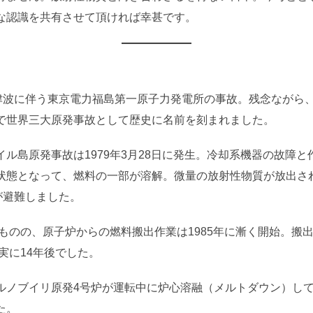
な認識を共有させて頂ければ幸甚です。
大津波に伴う東京電力福島第一原子力発電所の事故。残念ながら
で世界三大原発事故として歴史に名前を刻まれました。
ル島原発事故は1979年3月28日に発生。冷却系機器の故障と
状態となって、燃料の一部が溶解。微量の放射性物質が放出さ
が避難しました。
たものの、原子炉からの燃料搬出作業は1985年に漸く開始。搬
実に14年後でした。
ノブイリ原発4号炉が運転中に炉心溶融（メルトダウン）して大爆
た。