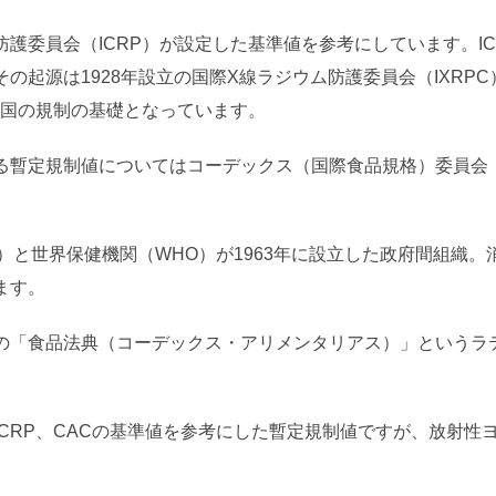
護委員会（ICRP）が設定した基準値を参考にしています。I
の起源は1928年設立の国際X線ラジウム防護委員会（IXRPC
各国の規制の基礎となっています。
る暫定規制値についてはコーデックス（国際食品規格）委員会（
O）と世界保健機関（WHO）が1963年に設立した政府間組織
ます。
の「食品法典（コーデックス・アリメンタリアス）」というラ
CRP、CACの基準値を参考にした暫定規制値ですが、放射性