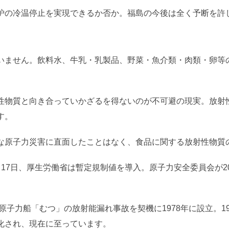
炉の冷温停止を実現できるか否か。福島の今後は全く予断を許
いません。飲料水、牛乳・乳製品、野菜・魚介類・肉類・卵等
性物質と向き合っていかざるを得ないのが不可避の現実。放射
す。
な原子力災害に直面したことはなく、食品に関する放射性物質
17日、厚生労働省は暫定規制値を導入。原子力安全委員会が2
原子力船「むつ」の放射能漏れ事故を契機に1978年に設立。19
化され、現在に至っています。