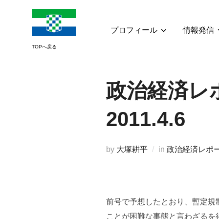
コ
ン
テ
プロフィール
情報発信
ン
ツ
へ
ス
政治経済レポ
キ
ッ
2011.4.6
プ
by
大塚耕平
in
政治経済レポ
前号で予想したとおり、暫定規
ことが困難な事態と言わざるを