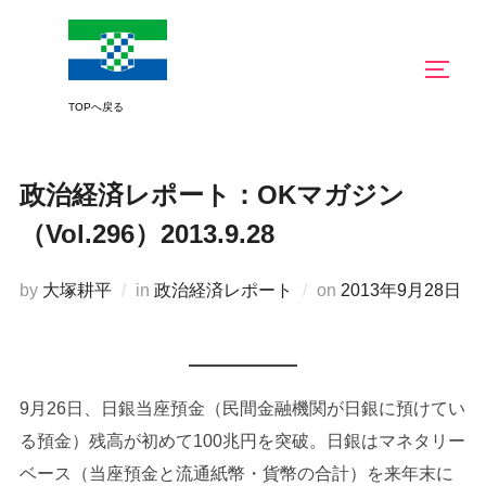
コ
ン
サイド
テ
ン
ツ
へ
政治経済レポート：OKマガジン
ス
キ
（Vol.296）2013.9.28
ッ
プ
投
by
大塚耕平
in
政治経済レポート
on
2013年9月28日
稿
日:
9月26日、日銀当座預金（民間金融機関が日銀に預けてい
る預金）残高が初めて100兆円を突破。日銀はマネタリー
ベース（当座預金と流通紙幣・貨幣の合計）を来年末に