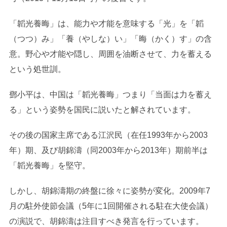
「韜光養晦」は、能力や才能を意味する「光」を「韜
（つつ）み」「養（やしな）い」「晦（かく）す」の含
意。野心や才能や隠し、周囲を油断させて、力を蓄える
という処世訓。
鄧小平は、中国は「韜光養晦」つまり「当面は力を蓄え
る」という姿勢を国民に説いたと解されています。
その後の国家主席である江沢民（在任1993年から2003
年）期、及び胡錦濤（同2003年から2013年）期前半は
「韜光養晦」を堅守。
しかし、胡錦濤期の終盤に徐々に姿勢が変化。2009年7
月の駐外使節会議（5年に1回開催される駐在大使会議）
の演説で、胡錦濤は注目すべき発言を行っています。