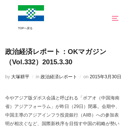
コ
ン
サイド
テ
ン
ツ
へ
政治経済レポート：OKマガジン
ス
キ
（Vol.332）2015.3.30
ッ
プ
投
by
大塚耕平
in
政治経済レポート
on
2015年3月30日
稿
日:
今やアジア版ダボス会議と呼ばれる「ボアオ（中国海南
省）アジアフォーラム」が昨日（29日）閉幕。会期中、
中国主導のアジアインフラ投資銀行（AIIB）への参加表
明が相次ぐなど、国際新秩序を目指す中国の戦略が勢い