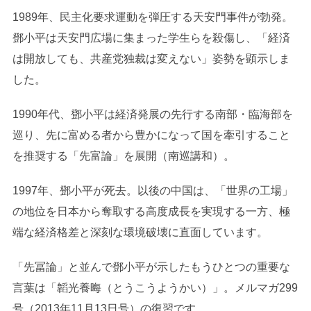
1989年、民主化要求運動を弾圧する天安門事件が勃発。
鄧小平は天安門広場に集まった学生らを殺傷し、「経済
は開放しても、共産党独裁は変えない」姿勢を顕示しま
した。
1990年代、鄧小平は経済発展の先行する南部・臨海部を
巡り、先に富める者から豊かになって国を牽引すること
を推奨する「先富論」を展開（南巡講和）。
1997年、鄧小平が死去。以後の中国は、「世界の工場」
の地位を日本から奪取する高度成長を実現する一方、極
端な経済格差と深刻な環境破壊に直面しています。
「先冨論」と並んで鄧小平が示したもうひとつの重要な
言葉は「韜光養晦（とうこうようかい）」。メルマガ299
号（2013年11月13日号）の復習です。