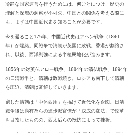
冷静な国家運営を行うためには、何ごとにつけ、歴史の
理解と深層の洞察が不可欠。中国との関係を考える際に
も、まずは中国近代史を知ることが必要です。
今を遡ること175年。中国近代史はアヘン戦争（1840
年）が端緒。同戦争で清朝が英国に敗戦。香港が割譲さ
れ、以後、西洋列強による半植民地化が進みます。
1856年の対英仏アロー戦争、1884年の清仏戦争、1894年
の日清戦争と、清朝は敗戦続き。ロシアも南下して清朝
を圧迫。清朝は瓦解していきます。
窮した清朝は「中体西用」を掲げて近代化を企図。日清
戦争後は康有為らの進歩派官僚が「戊戌の変法」で改革
を目指したものの、西太后らの抵抗によって挫折。