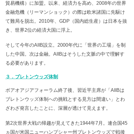
貿易機構）に加盟。以来、経済力を高め、2008年の世界
金融危機（リーマンショック）の際は欧米諸国に先駆け
て難局を脱出。2010年、GDP（国内総生産）は日本を抜
き、世界2位の経済大国に浮上。
そして今年のAIIB設立。2000年代に「世界の工場」を制
した中国。次は金融。AIIBはそうした文脈の中で理解す
る必要があります。
３．ブレトンウッズ体制
ボアオアジアフォーラム終了後、習近平主席が「AIIBは
ブレトンウッズ体制への挑戦とする見方は間違い」とわ
ざわざ発言したことに、深層が透けて見えます。
第2次世界大戦の帰趨が見えてきた1944年7月。連合国45
ヵ国が米国ニューハンプシャー州ブレトンウッズで戦後