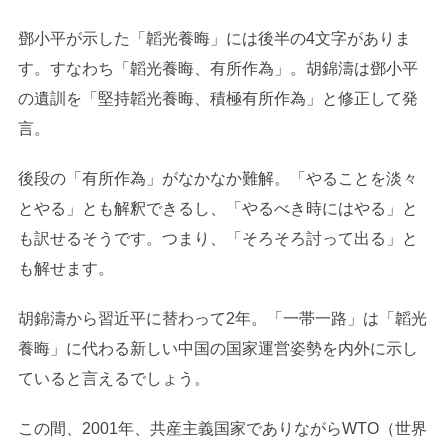
鄧小平が示した「韜光養晦」には後半の4文字がありま
す。すなわち「韜光養晦、有所作為」。胡錦濤は鄧小平
の遺訓を「堅持韜光養晦、積極有所作為」と修正して発
言。
後段の「有所作為」がなかなか難解。「やることを淡々
とやる」とも解釈できるし、「やるべき時にはやる」と
も訳せるそうです。つまり、「そろそろ討って出る」と
も解せます。
胡錦濤から習近平に替わって2年。「一帯一路」は「韜光
養晦」に代わる新しい中国の国家運営姿勢を内外に示し
ていると言えるでしょう。
この間、2001年、共産主義国家でありながらWTO（世界