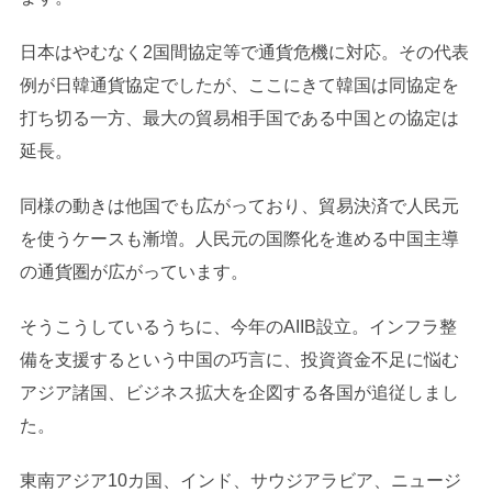
日本はやむなく2国間協定等で通貨危機に対応。その代表
例が日韓通貨協定でしたが、ここにきて韓国は同協定を
打ち切る一方、最大の貿易相手国である中国との協定は
延長。
同様の動きは他国でも広がっており、貿易決済で人民元
を使うケースも漸増。人民元の国際化を進める中国主導
の通貨圏が広がっています。
そうこうしているうちに、今年のAIIB設立。インフラ整
備を支援するという中国の巧言に、投資資金不足に悩む
アジア諸国、ビジネス拡大を企図する各国が追従しまし
た。
東南アジア10カ国、インド、サウジアラビア、ニュージ