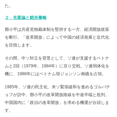
た。
２．先富論と韜光養晦
鄧小平は共産党独裁体制を堅持する一方、経済開放政策
を断行。「改革開放」によって中国の経済発展と近代化
を目指します。
その間、中ソ対立を背景として、ソ連が支援するベトナ
ムと2回（1979年、1984年）に亘り交戦。ソ連弱体化を
機に、1988年にはベトナム領ジョンソン南礁を占領。
1985年、ソ連の民主化、米ソ緊張緩和を進めるゴルバチ
ョフが訪中。鄧小平の改革開放路線を中途半端と批判。
中国国内に「政治の改革開放」を求める機運が台頭しま
す。