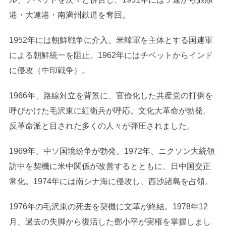
港・大連港・南満州鉄道を奪回。
1952年には朝鮮戦争に介入。米韓軍を主体とする国連軍
による朝鮮統一を阻止。1962年にはチベットからインド
に侵攻（中印戦争）。
1966年、路線対立を背景に、官僚化した共産党の打倒を
呼びかけた毛沢東に紅衛兵が呼応。文化大革命が勃発。
反革命派と目された多くの人々が弾圧されました。
1969年、中ソ国境紛争が勃発。1972年、ニクソン大統領
訪中を契機に米中関係が改善するとともに、日中国交正
常化。1974年には南シナ海に侵攻し、西沙諸島を占領。
1976年の毛沢東の死去を契機に文革が終結。1978年12
月、過去の失脚から復活した鄧小平が実権を掌握しまし