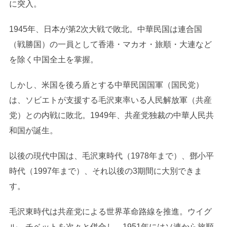
に突入。
1945年、日本が第2次大戦で敗北。中華民国は連合国
（戦勝国）の一員として香港・マカオ・旅順・大連など
を除く中国全土を掌握。
しかし、米国を後ろ盾とする中華民国国軍（国民党）
は、ソビエトが支援する毛沢東率いる人民解放軍（共産
党）との内戦に敗北。1949年、共産党独裁の中華人民共
和国が誕生。
以後の現代中国は、毛沢東時代（1978年まで）、鄧小平
時代（1997年まで）、それ以後の3期間に大別できま
す。
毛沢東時代は共産党による世界革命路線を推進。ウイグ
ル、チベットを次々と併合し、1951年にはソ連から旅順