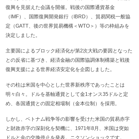
復興を見据えた会議を開催。戦後の国際通貨基金
（IMF）、国際復興開発銀行（IBRD）、貿易関税一般協
定（GATT、後の世界貿易機構＜WTO＞）等の枠組みを
決定しました。
主要国によるブロック経済化が第2次大戦の要因となった
との反省に基づき、経済金融の国際協調体制構築と戦後
復興支援による世界経済安定化を企図しました。
その柱は米国を中心とした世界新秩序であったことは
明々白々。ドルを基軸通貨として金1オンス35ドルと定
め、各国通貨との固定相場制（金本位制）を採用。
しかし、ベトナム戦争等の影響を受けた米国の貿易赤字
と財政赤字の深刻化を契機に、1971年8月、米国は突如
ドルと金の交換停止を発表。ニクソンショックです。