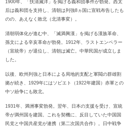
1900年、「扶清滅洋」を掲げる義和団事件が勃発。西太
后は義和団を支持し、清朝は列強8ヵ国に宣戦布告したも
のの、あえなく敗北（北清事変）。
清朝弱体化が進む中、「滅満興漢」を掲げる漢族革命、
孫文による辛亥革命が勃発。1912年、ラストエンペラー
（宣統帝）が退位し、清朝は滅亡。中華民国が成立しま
した。
以後、欧州列強と日本による局地的支配と軍閥の群雄割
拠が続き、1929年にはソビエト（1922年建国）赤軍との
中ソ紛争にも敗北。
1931年、満洲事変勃発。翌年、日本の支援を受け、宣統
帝が満州国を建国。これを契機に、反目していた中国国
民党と中国共産党が連携（第二次国共合作）。日中戦争