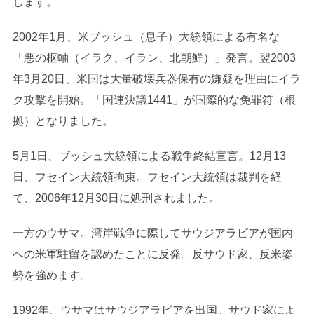
します。
2002年1月、米ブッシュ（息子）大統領による有名な
「悪の枢軸（イラク、イラン、北朝鮮）」発言。翌2003
年3月20日、米国は大量破壊兵器保有の嫌疑を理由にイラ
ク攻撃を開始。「国連決議1441」が国際的な免罪符（根
拠）となりました。
5月1日、ブッシュ大統領による戦争終結宣言。12月13
日、フセイン大統領拘束。フセイン大統領は裁判を経
て、2006年12月30日に処刑されました。
一方のウサマ。湾岸戦争に際してサウジアラビアが国内
への米軍駐留を認めたことに反発。反サウド家、反米姿
勢を強めます。
1992年、ウサマはサウジアラビアを出国。サウド家によ