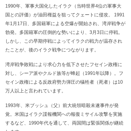
1990年、軍事大国化したイラク（当時世界4位の軍事大
国との評価）が油田権益を狙ってクェートに侵攻。 1991
年1月17日、多国籍軍による空爆が開始され、湾岸戦争が
勃発。多国籍軍の圧倒的な勢いにより、3月3日に停戦。
しかし、この早期停戦によってイラクの戦力が温存され
たことが、後のイラク戦争につながります。
湾岸戦争敗戦により求心力を低下させたフセイン政権に
対し、シーア派やクルド族等が蜂起（1991年以降）。フ
セイン政権による反政府勢力弾圧の犠牲者（死者）は10
万人以上と言われています。
1993年、米ブッシュ（父）前大統領暗殺未遂事件が発
覚。米国はイラク諜報機関への報復ミサイル攻撃を実施
するなど、1990年代を通して、両国間は緊張関係が継続