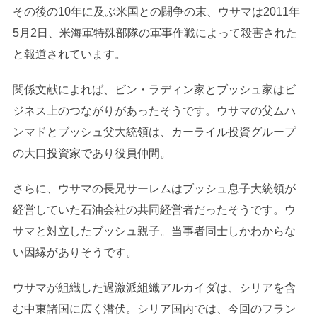
その後の10年に及ぶ米国との闘争の末、ウサマは2011年
5月2日、米海軍特殊部隊の軍事作戦によって殺害された
と報道されています。
関係文献によれば、ビン・ラディン家とブッシュ家はビ
ジネス上のつながりがあったそうです。ウサマの父ムハ
ンマドとブッシュ父大統領は、カーライル投資グループ
の大口投資家であり役員仲間。
さらに、ウサマの長兄サーレムはブッシュ息子大統領が
経営していた石油会社の共同経営者だったそうです。ウ
サマと対立したブッシュ親子。当事者同士しかわからな
い因縁がありそうです。
ウサマが組織した過激派組織アルカイダは、シリアを含
む中東諸国に広く潜伏。シリア国内では、今回のフラン