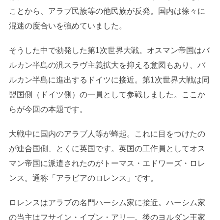
ことから、アラブ民族等の他民族が反発。国内は徐々に
混迷の度合いを強めていました。
そうした中で勃発した第1次世界大戦。オスマン帝国はバ
ルカン半島の汎スラヴ主義拡大を抑える意図もあり、バ
ルカン半島に進出するドイツに接近。第1次世界大戦は同
盟国側（ドイツ側）の一員として参戦しました。ここか
らが今回の本題です。
大戦中に国内のアラブ人等が蜂起。これに目をつけたの
が連合国側、とくに英国です。英国の工作員としてオス
マン帝国に派遣されたのがトーマス・エドワーズ・ロレ
ンス。通称「アラビアのロレンス」です。
ロレンスはアラブの名門ハーシム家に接近。ハーシム家
の当主はフサイン・イブン・アリ―。後のヨルダン王家