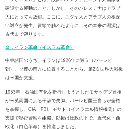
建設する運動のこと。しかし、そのパレスチナはアラブ
人にとっても故郷。ここに、ユダヤ人とアラブ人の根深
い対立が発生。冒頭で触れたように、その本来の淵源は
古代まで遡ります。
２．イラン革命（イスラム革命）
中東諸国のうち、イランは1926年に独立（パーレビ
朝）。ソ連の南方に位置することから、第2次世界大戦後
は米国が支援。
1953年、石油国有化を断行しようとしたモサッデグ首相
が米英両国による干渉で失脚。パーレビ国王自らが全権
を掌握し、CIA、FBI、モサド（イスラエル情報機関）の
支援で秘密警察を組織。以後は圧政の下で、近代化・西
欧化（白色革命）を推進しました。