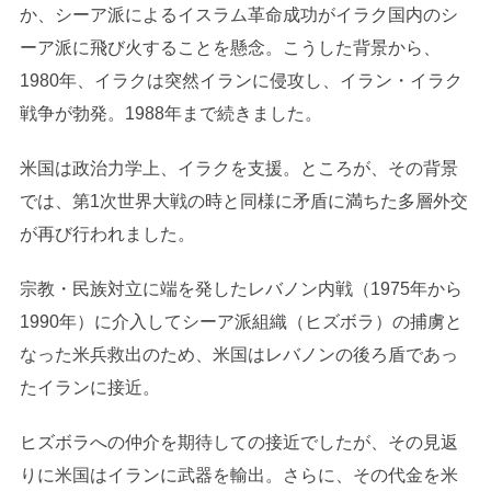
か、シーア派によるイスラム革命成功がイラク国内のシ
ーア派に飛び火することを懸念。こうした背景から、
1980年、イラクは突然イランに侵攻し、イラン・イラク
戦争が勃発。1988年まで続きました。
米国は政治力学上、イラクを支援。ところが、その背景
では、第1次世界大戦の時と同様に矛盾に満ちた多層外交
が再び行われました。
宗教・民族対立に端を発したレバノン内戦（1975年から
1990年）に介入してシーア派組織（ヒズボラ）の捕虜と
なった米兵救出のため、米国はレバノンの後ろ盾であっ
たイランに接近。
ヒズボラへの仲介を期待しての接近でしたが、その見返
りに米国はイランに武器を輸出。さらに、その代金を米