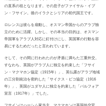
の直系の祖となります。その息子がファイサル・イブ
ン・フサイン。後のイラクとシリアの初代国王です。
ロレンスは彼らを扇動し、オスマン帝国からのアラブ独
立のために活躍。しかし、その本当の目的は、オスマン
帝国軍をアラブ人対応に釘付けにし、英国軍の行動を容
易にするためだったと言われています。
そして、その間に行われたのが矛盾に満ちた三重外交。
すなわち、英国がアラブ人に独立を約束した「フサイ
ン・マクマホン協定（1915年）」、英仏露がアラブ地域
の三分割統治を密約した「サイクス・ピコ協定（1916
年）」、英国がユダヤ人に独立を約束した「バルフォア
宣言（1917年）」でした。
フサインはハーシム家当主、マクマホンは英国外交官、