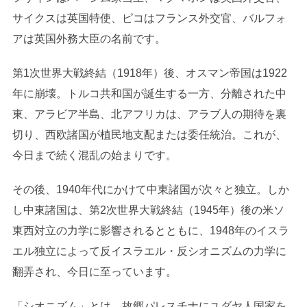
サイクスは英国特使、ピコはフランス外交官、バルフォ
アは英国外務大臣の名前です。
第1次世界大戦終結（1918年）後、オスマン帝国は1922
年に崩壊。トルコ共和国が誕生する一方、分離された中
東、アラビア半島、北アフリカは、アラブ人の期待を裏
切り、西欧諸国が植民地支配または委任統治。これが、
今日まで続く混乱の始まりです。
その後、1940年代にかけて中東諸国が次々と独立。しか
し中東諸国は、第2次世界大戦終結（1945年）後の米ソ
東西対立の力学に影響されるとともに、1948年のイスラ
エル独立によって反イスラエル・反シオニズムの力学に
翻弄され、今日に至っています。
「シオニズム」とは、故郷パレスチナにユダヤ人国家を