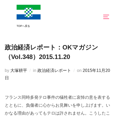
コ
ン
サイド
テ
ン
ツ
へ
政治経済レポート：OKマガジン
ス
キ
（Vol.348）2015.11.20
ッ
プ
投
by
大塚耕平
in
政治経済レポート
on
2015年11月20
稿
日
日:
フランス同時多発テロ事件の犠牲者に哀悼の意を表する
とともに、負傷者に心からお見舞いを申し上げます。い
かなる理由があってもテロは許されません。こうしたこ