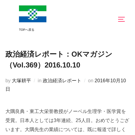
コ
ン
サイド
テ
ン
ツ
へ
政治経済レポート：OKマガジン
ス
キ
（Vol.369）2016.10.10
ッ
プ
投
by
大塚耕平
in
政治経済レポート
on
2016年10月10
稿
日
日:
大隅良典・東工大栄誉教授がノーベル生理学・医学賞を
受賞。日本人としては3年連続、25人目。おめでとうござ
います。大隅先生の業績については、既に報道で詳しく