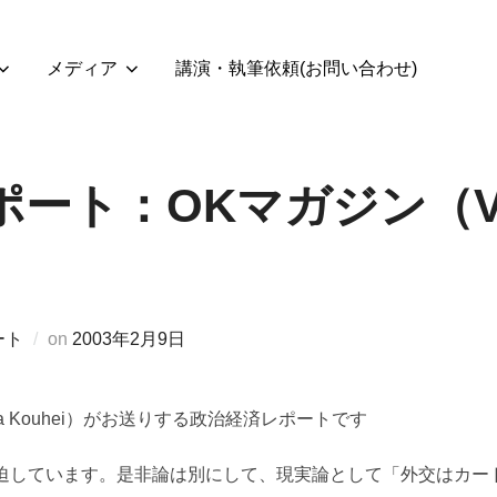
メディア
講演・執筆依頼(お問い合わせ)
ート：OKマガジン（Vol
投
ート
on
2003年2月9日
稿
日:
a Kouhei）がお送りする政治経済レポートです
迫しています。是非論は別にして、現実論として「外交はカー