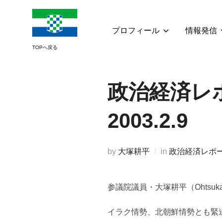
コ
ン
テ
プロフィール
情報発信
ン
ツ
へ
ス
政治経済レポ
キ
ッ
2003.2.9
プ
by
大塚耕平
in
政治経済レポ
参議院議員・大塚耕平（Ohtsuk
イラク情勢、北朝鮮情勢とも緊