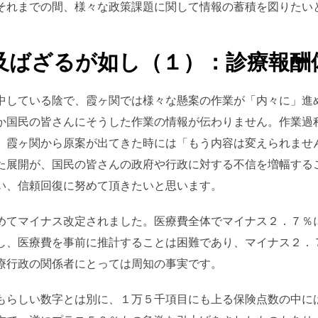
それまでの間、様々な政策課題に関して情報の蓄積を図りたい
及ばざるが如し（１）：診療報酬
中している陰で、霞ヶ関では様々な懸案の作業が「内々に」進
か国民の皆さんにそうした作業の情報が伝わりません。作業過
。霞ヶ関から原案が出てきた時には「もう内容は変えられませ
た展開が、国民の皆さんの政府や行政に対する不信を増幅する
い、信頼回復に努めて頂きたいと思います。
めてマイナス改定されました。医療費全体でマイナス２．７％
し、医療費を事前に推計することは困難であり、マイナス２．
療行政の関係者にとっては周知の事実です。
もらしい数字とは別に、１万５千項目にも上る保険点数の中に