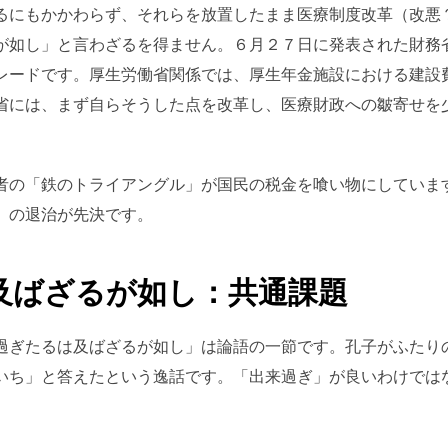
るにもかかわらず、それらを放置したまま医療制度改革（改悪
が如し」と言わざるを得ません。６月２７日に発表された財務
レードです。厚生労働省関係では、厚生年金施設における建設
省には、まず自らそうした点を改革し、医療財政への皺寄せを
者の「鉄のトライアングル」が国民の税金を喰い物にしていま
」の退治が先決です。
及ばざるが如し：共通課題
過ぎたるは及ばざるが如し」は論語の一節です。孔子がふたり
いち」と答えたという逸話です。「出来過ぎ」が良いわけでは