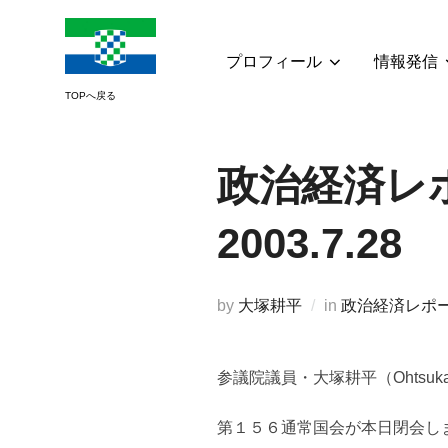
コ
ン
テ
プロフィール
情報発信
ン
ツ
へ
ス
政治経済レポ
キ
ッ
2003.7.28
プ
by
大塚耕平
in
政治経済レポ
参議院議員・大塚耕平（Ohtsuk
第１５６通常国会が本日閉会し