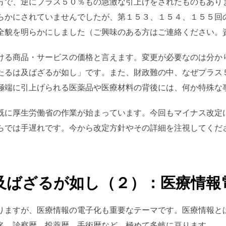
方で、逆にプラス５０％もの急激な引上げをされたものもあり
らかにされていませんでしたが、第１５３、１５４、１５５回
全貌を明らかにしました（ご興味のある方はご連絡ください。
ける商品・サービスの価格と言えます。変更が必要なのは分か
たるは及ばざるが如し」です。また、財政難の中、なぜプラス
極端に引上げられる医薬品や医療材料の背後には、何か特殊な
既に厚生労働省の作業が始まっています。今回もマイナス改定
らでは手遅れです。今から改定方針やその詳細を注視してくだ
及ばざるが如し（２）：医療情報
りますが、医療情報の電子化も重要なテーマです。医療情報と
名、診察暦、投薬暦、手術暦など、極めて多岐に亘ります。