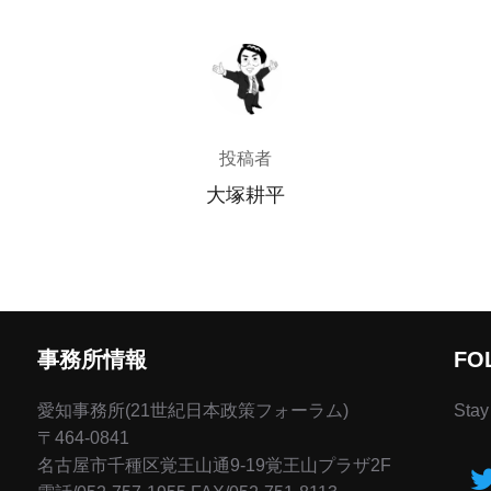
投稿者
投稿者
大塚耕平
事務所情報
FO
愛知事務所(21世紀日本政策フォーラム)
Stay
〒464-0841
名古屋市千種区覚王山通9-19覚王山プラザ2F