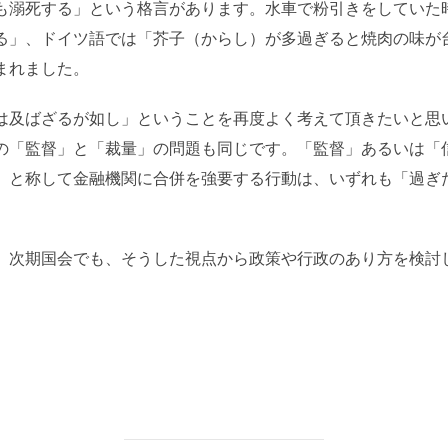
も溺死する」という格言があります。水車で粉引きをしていた
る」、ドイツ語では「芥子（からし）が多過ぎると焼肉の味が
まれました。
は及ばざるが如し」ということを再度よく考えて頂きたいと思
の「監督」と「裁量」の問題も同じです。「監督」あるいは「
」と称して金融機関に合併を強要する行動は、いずれも「過ぎ
。
。次期国会でも、そうした視点から政策や行政のあり方を検討