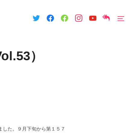
サイ
.53）
ました。９月下旬から第１５７