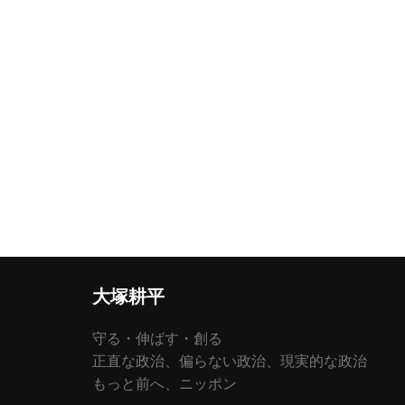
大塚耕平
守る・伸ばす・創る
正直な政治、偏らない政治、現実的な政治
もっと前へ、ニッポン