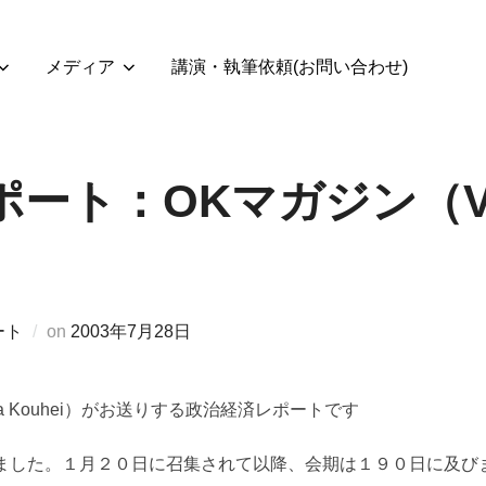
メディア
講演・執筆依頼(お問い合わせ)
ート：OKマガジン（Vol
投
ート
on
2003年7月28日
稿
日:
a Kouhei）がお送りする政治経済レポートです
ました。１月２０日に召集されて以降、会期は１９０日に及び