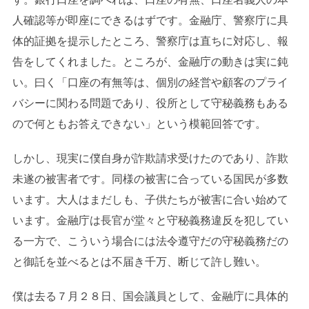
人確認等が即座にできるはずです。金融庁、警察庁に具
体的証拠を提示したところ、警察庁は直ちに対応し、報
告をしてくれました。ところが、金融庁の動きは実に鈍
い。曰く「口座の有無等は、個別の経営や顧客のプライ
バシーに関わる問題であり、役所として守秘義務もある
ので何ともお答えできない」という模範回答です。
しかし、現実に僕自身が詐欺請求受けたのであり、詐欺
未遂の被害者です。同様の被害に合っている国民が多数
います。大人はまだしも、子供たちが被害に合い始めて
います。金融庁は長官が堂々と守秘義務違反を犯してい
る一方で、こういう場合には法令遵守だの守秘義務だの
と御託を並べるとは不届き千万、断じて許し難い。
僕は去る７月２８日、国会議員として、金融庁に具体的