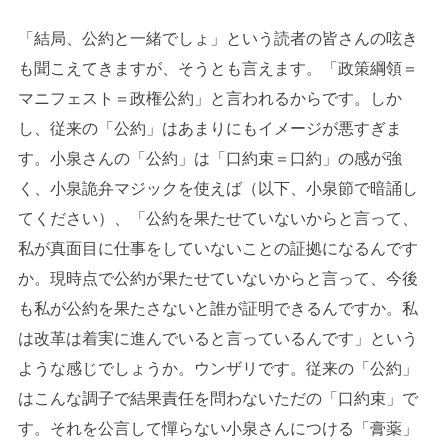
「結局、公約と一緒でしょ」という読者の皆さんの呟き
も聞こえてきますが、そうとも言えます。「政策綱領＝
マニフェスト＝政権公約」と言われるからです。しか
し、従来の「公約」はあまりにもイメージが悪すぎま
す。小泉さんの「公約」は「口約束＝口約」の感が強
く、小泉詭弁マジックを使えば（以下、小泉節で暗誦し
てください）、「公約を果たせていないからと言って、
私が真面目に仕事をしていないことの証拠になるんです
か。現時点で公約が果たせていないからと言って、今後
も私が公約を果たさないと誰が証明できるんですか。私
は改革は着実に進んでいると言っているんです」という
ような感じでしょうか。ウンザリです。従来の「公約」
はこんな調子で結果責任を問わないただの「口約束」で
す。それを公言して憚らない小泉さんにつける「膏薬」