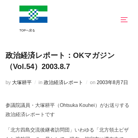
コ
ン
サイド
テ
ン
ツ
へ
政治経済レポート：OKマガジン
ス
キ
（Vol.54）2003.8.7
ッ
プ
投
by
大塚耕平
in
政治経済レポート
on
2003年8月7日
稿
日:
参議院議員・大塚耕平（Ohtsuka Kouhei）がお送りする
政治経済レポートです
「北方四島交流後継者訪問団」いわゆる「北方領土ビザ