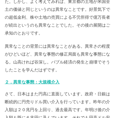
た。しかし、よく考えてみれば、東京都の土地が米国全
土の価値と同じというのは異常なことです。好景気下で
の超低金利、株や土地の売買による不労所得で億万長者
が続出というのも異常なことでした。その後の展開はご
承知のとおりです。
異常なことの背景には異常なことがある。異常さの程度
がひどいほど、異常な事態の修正局面も異常な事態にな
る。山高ければ谷深し。バブル経済の発生と崩壊でそう
したことを学んだはずです。
２．異常な事態：大規模介入
さて、日本はまた円高に直面しています。政府・日銀は
断続的に円売りドル買い介入を行っています。昨年の介
入額は２０兆円を上回り、過去最高です。年明け後の介
入額も既に６兆円に及んでいます。それでも円高ドル安