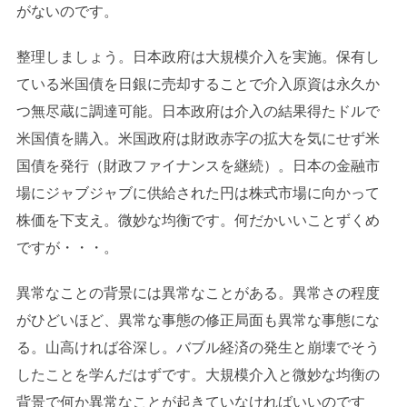
がないのです。
整理しましょう。日本政府は大規模介入を実施。保有し
ている米国債を日銀に売却することで介入原資は永久か
つ無尽蔵に調達可能。日本政府は介入の結果得たドルで
米国債を購入。米国政府は財政赤字の拡大を気にせず米
国債を発行（財政ファイナンスを継続）。日本の金融市
場にジャブジャブに供給された円は株式市場に向かって
株価を下支え。微妙な均衡です。何だかいいことずくめ
ですが・・・。
異常なことの背景には異常なことがある。異常さの程度
がひどいほど、異常な事態の修正局面も異常な事態にな
る。山高ければ谷深し。バブル経済の発生と崩壊でそう
したことを学んだはずです。大規模介入と微妙な均衡の
背景で何か異常なことが起きていなければいいのです