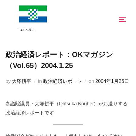
コ
ン
サイド
テ
ン
ツ
へ
政治経済レポート：OKマガジン
ス
キ
（Vol.65）2004.1.25
ッ
プ
投
by
大塚耕平
in
政治経済レポート
on
2004年1月25日
稿
日:
参議院議員・大塚耕平（Ohtsuka Kouhei）がお送りする
政治経済レポートです