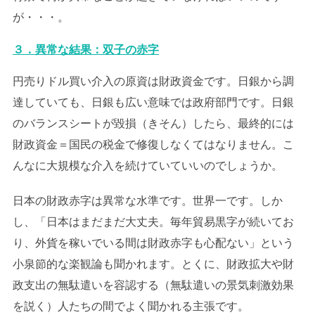
が・・・。
３．異常な結果：双子の赤字
円売りドル買い介入の原資は財政資金です。日銀から調
達していても、日銀も広い意味では政府部門です。日銀
のバランスシートが毀損（きそん）したら、最終的には
財政資金＝国民の税金で修復しなくてはなりません。こ
んなに大規模な介入を続けていていいのでしょうか。
日本の財政赤字は異常な水準です。世界一です。しか
し、「日本はまだまだ大丈夫。毎年貿易黒字が続いてお
り、外貨を稼いでいる間は財政赤字も心配ない」という
小泉節的な楽観論も聞かれます。とくに、財政拡大や財
政支出の無駄遣いを容認する（無駄遣いの景気刺激効果
を説く）人たちの間でよく聞かれる主張です。