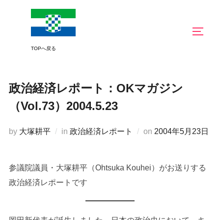
コ
ン
サイド
テ
ン
ツ
へ
政治経済レポート：OKマガジン
ス
キ
（Vol.73）2004.5.23
ッ
プ
投
by
大塚耕平
in
政治経済レポート
on
2004年5月23日
稿
日:
参議院議員・大塚耕平（Ohtsuka Kouhei）がお送りする
政治経済レポートです