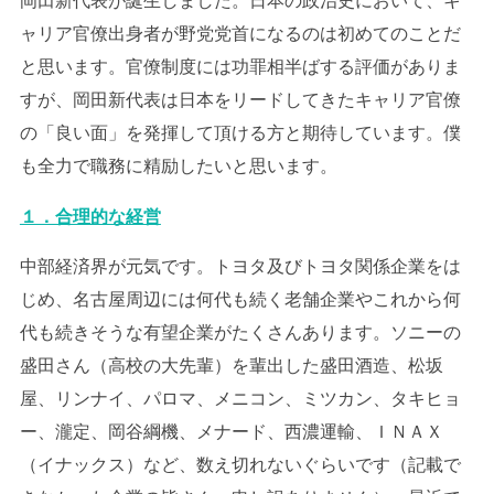
岡田新代表が誕生しました。日本の政治史において、キ
ャリア官僚出身者が野党党首になるのは初めてのことだ
と思います。官僚制度には功罪相半ばする評価がありま
すが、岡田新代表は日本をリードしてきたキャリア官僚
の「良い面」を発揮して頂ける方と期待しています。僕
も全力で職務に精励したいと思います。
１．合理的な経営
中部経済界が元気です。トヨタ及びトヨタ関係企業をは
じめ、名古屋周辺には何代も続く老舗企業やこれから何
代も続きそうな有望企業がたくさんあります。ソニーの
盛田さん（高校の大先輩）を輩出した盛田酒造、松坂
屋、リンナイ、パロマ、メニコン、ミツカン、タキヒョ
ー、瀧定、岡谷綱機、メナード、西濃運輸、ＩＮＡＸ
（イナックス）など、数え切れないぐらいです（記載で