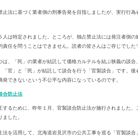
禁止法に基づく業者側の刑事告発を目指しましたが、実行行為
５人は特定されました。ところが、独占禁止法には発注者側の
的責任を問うことはできません。読者の皆さんはご存じでした
つは、「民」の業者が結託して価格カルテルを結ぶ狭義の談合
、「官」と「民」が結託して談合を行う「官製談合」です。後
摘発できないという不公平な内容になっているのです。
談合防止法
正するために、昨年１月、官製談合防止法が施行されました。
りました。
止法を活用して、北海道岩見沢市の公共工事を巡る「官製談合