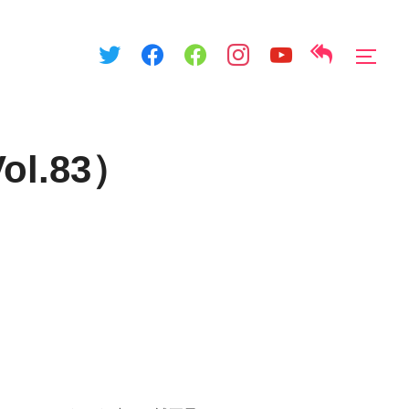
サイ
.83）