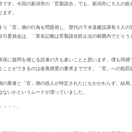
号です。今回の新潟市の「官製談合」でも、新潟市に５人の処
ります。
まり「官」側の行為を問題視し、歴代の下水道建設課長５人の
取引委員会は、「実名記載は官製談合防止法の範囲内でとりう
表現に疑問を感じる読者の方も多いことと思います。僕も同感
うことができるのは改善措置の要求までです。「官」への処罰
側の業者と「官」側の役人が特定されたにもかかわらず、結局
はないかというムードが漂っていました。
・・・・。