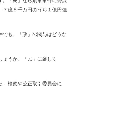
す。「民」なら刑事事件に発展
、７億５千万円のうち１億円強
件でも、「政」の関与はどうな
しょうか。「民」に厳しく
た、検察や公正取引委員会に