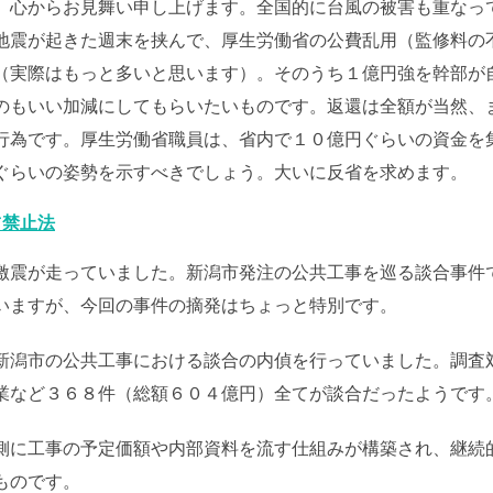
、心からお見舞い申し上げます。全国的に台風の被害も重なっ
地震が起きた週末を挟んで、厚生労働省の公費乱用（監修料の
（実際はもっと多いと思います）。そのうち１億円強を幹部が
のもいい加減にしてもらいたいものです。返還は全額が当然、
行為です。厚生労働省職員は、省内で１０億円ぐらいの資金を
ぐらいの姿勢を示すべきでしょう。大いに反省を求めます。
占禁止法
激震が走っていました。新潟市発注の公共工事を巡る談合事件
いますが、今回の事件の摘発はちょっと特別です。
新潟市の公共工事における談合の内偵を行っていました。調査
業など３６８件（総額６０４億円）全てが談合だったようです
側に工事の予定価額や内部資料を流す仕組みが構築され、継続
ものです。