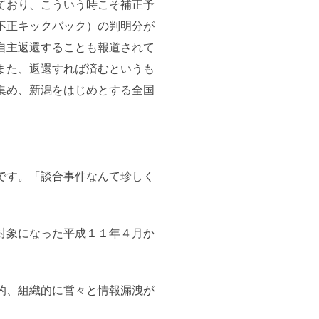
ており、こういう時こそ補正予
不正キックバック）の判明分が
自主返還することも報道されて
また、返還すれば済むというも
集め、新潟をはじめとする全国
です。「談合事件なんて珍しく
対象になった平成１１年４月か
。
的、組織的に営々と情報漏洩が