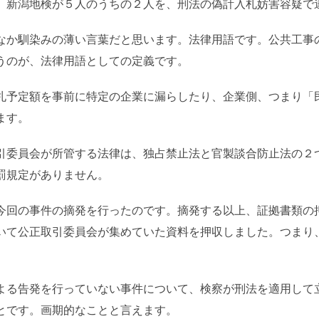
、新潟地検が５人のうちの２人を、刑法の偽計入札妨害容疑で
なか馴染みの薄い言葉だと思います。法律用語です。公共工事
うのが、法律用語としての定義です。
札予定額を事前に特定の企業に漏らしたり、企業側、つまり「
ます。
引委員会が所管する法律は、独占禁止法と官製談合防止法の２
罰規定がありません。
今回の事件の摘発を行ったのです。摘発する以上、証拠書類の
いて公正取引委員会が集めていた資料を押収しました。つまり
よる告発を行っていない事件について、検察が刑法を適用して
とです。画期的なことと言えます。