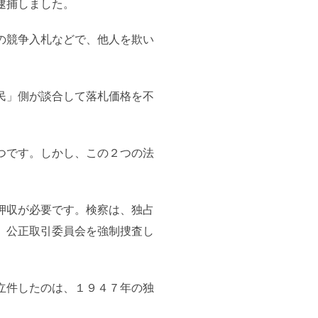
逮捕しました。
の競争入札などで、他人を欺い
民」側が談合して落札価格を不
つです。しかし、この２つの法
押収が必要です。検察は、独占
、公正取引委員会を強制捜査し
立件したのは、１９４７年の独