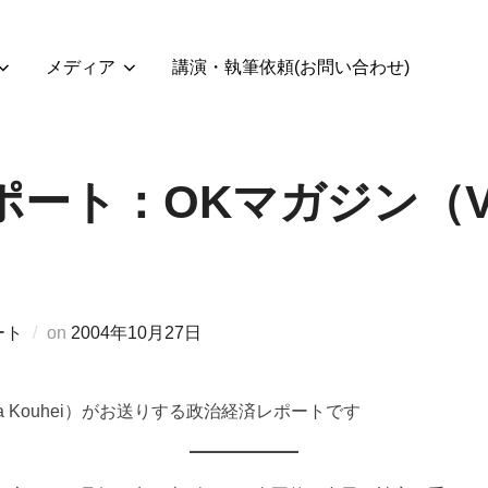
メディア
講演・執筆依頼(お問い合わせ)
ート：OKマガジン（Vol
投
ート
on
2004年10月27日
稿
日:
a Kouhei）がお送りする政治経済レポートです