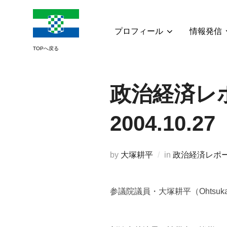
コ
ン
テ
プロフィール
情報発信
ン
ツ
へ
ス
政治経済レポ
キ
ッ
2004.10.27
プ
by
大塚耕平
in
政治経済レポ
参議院議員・大塚耕平（Ohtsuk