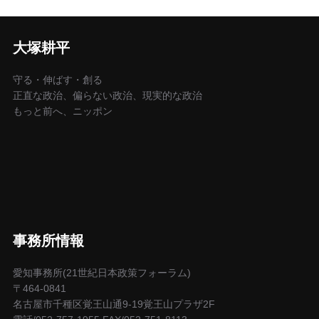
大塚耕平
守る・伸ばす・創る
正直な政治、偏らない政治、現実的な政治
もっと前へ、ニッポン
事務所情報
愛知事務所(21世紀日本政策フォーラム)
〒464-0841
名古屋市千種区覚王山通9-19覚王山プラザ2F