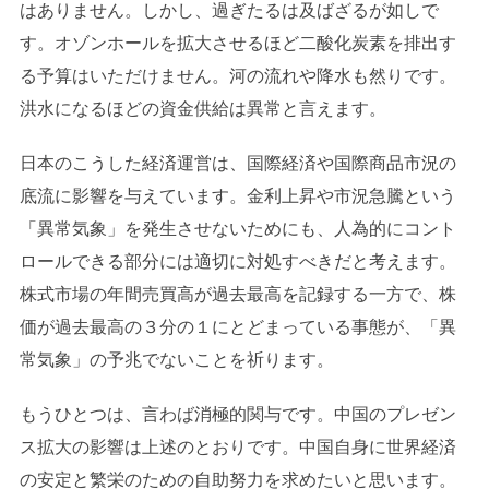
はありません。しかし、過ぎたるは及ばざるが如しで
す。オゾンホールを拡大させるほど二酸化炭素を排出す
る予算はいただけません。河の流れや降水も然りです。
洪水になるほどの資金供給は異常と言えます。
日本のこうした経済運営は、国際経済や国際商品市況の
底流に影響を与えています。金利上昇や市況急騰という
「異常気象」を発生させないためにも、人為的にコント
ロールできる部分には適切に対処すべきだと考えます。
株式市場の年間売買高が過去最高を記録する一方で、株
価が過去最高の３分の１にとどまっている事態が、「異
常気象」の予兆でないことを祈ります。
もうひとつは、言わば消極的関与です。中国のプレゼン
ス拡大の影響は上述のとおりです。中国自身に世界経済
の安定と繁栄のための自助努力を求めたいと思います。