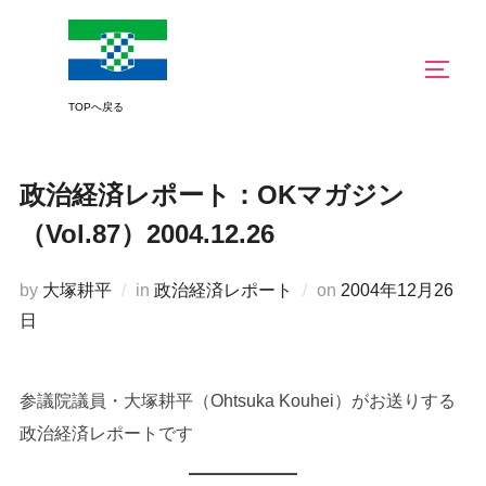
コ
ン
サイド
テ
ン
ツ
へ
政治経済レポート：OKマガジン
ス
キ
（Vol.87）2004.12.26
ッ
プ
投
by
大塚耕平
in
政治経済レポート
on
2004年12月26
稿
日
日:
参議院議員・大塚耕平（Ohtsuka Kouhei）がお送りする
政治経済レポートです