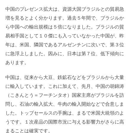
中国のプレゼンス拡大は、資源大国ブラジルとの貿易急
増を見るとよく分かります。過去５年間で、ブラジルか
ら中国への輸出規模は５倍になりました。ブラジルの貿
易相手国として１０傑にも入っていなかった中国が、昨
年は、米国、隣国であるアルゼンチンに次いで、第３位
に急浮上しました。因みに、日本は第７位、低下傾向に
あります。
中国は、従来から大豆、鉄鉱石などをブラジルから大量
に輸入しています。これに加えて、先月、中国の胡錦涛
（こきんとう＝フーチンタオ）国家主席がブラジルを訪
問し、石油の輸入拡大、牛肉の輸入開始などで合意しま
した。トップセールスの手腕は、まるで米国大統領のよ
うです。１次産品の国際市況に与える影響力がさらに高
まることは確実です。