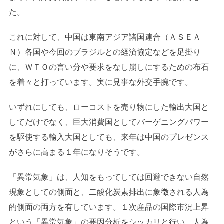
た。
これに対して、中国は東南アジア諸国連合（ＡＳＥＡ
Ｎ）各国や今回のブラジルとの経済協定などを足掛り
に、ＷＴＯの言い分や要求をなし崩しにするための布石
を着々と打っています。実に見事な外交手腕です。
いずれにしても、ローコストを売り物にした輸出大国と
してだけでなく、巨大消費国としてバーゲニングパワー
を駆使する輸入大国としても、来年は中国のプレゼンス
がさらに高まる１年になりそうです。
「異常気象」は、人知をもってしては回避できない自然
現象としての側面と、二酸化炭素排出に象徴される人為
的側面の両方を有しています。１次産品の国際市況上昇
という「異常気象」の要因分析をシッカリと行い、人為