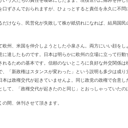
ういう人たちの責任を曖昧にしたまま、現役世代に痛みを押し付
を口ずさんでおられますが、ひょっとすると責任を永久に不問
るだけなら、民営化が失敗して株が紙切れになれば、結局国民
。
て欧州、米国を仲介しようとした小泉さん。両方にいい顔をし
意に達したものです。日本は明らかに欧州の立場に立って行動
されるための基本です。信頼のないところに良好な外交関係は
で、「新政権はスタンスが変わった」という説明も多少は成り
日本は政権交代が起きていませんよ。同じ政党の政権で合意し
として、「政権交代が起きたのと同じ」とおっしゃっていたの
くの間、休刊させて頂きます。