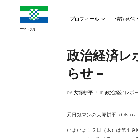
コ
ン
テ
プロフィール
情報発信
ン
ツ
へ
ス
政治経済レ
キ
ッ
らせ－
プ
by
大塚耕平
in
政治経済レポ
元日銀マンの大塚耕平（Otsuka
いよいよ１２日（木）は第１９