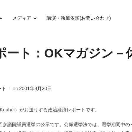
メディア
講演・執筆依頼(お問い合わせ)
ポート：OKマガジン－
投
ート
on
2001年8月20日
稿
日:
 Kouhei）がお送りする政治経済レポートです。
回参議院議員選挙の公示です。公職選挙法では、選挙期間中の