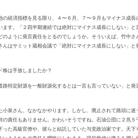
他の経済指標を見る限り、４〜６月、７〜９月もマイナス成長
います。「２四半期連続では絶対にマイナス成長にしない」と
どのように発言責任をとるのでしょうか。そういえば、竹中さ
さんはサミット蔵相会議で「絶対にマイナス成長にしない」と
ド株は手放しましたか？
道路特定財源を一般財源化するとは一言も言っていない」と発
た小泉さん、なかなかやります。しかし、廃止されて路頭に迷
何の責任もありません。かわいそうですね。石油公団に２兆５
下った高級官僚や、彼らと結託していた与党政治家です。天下