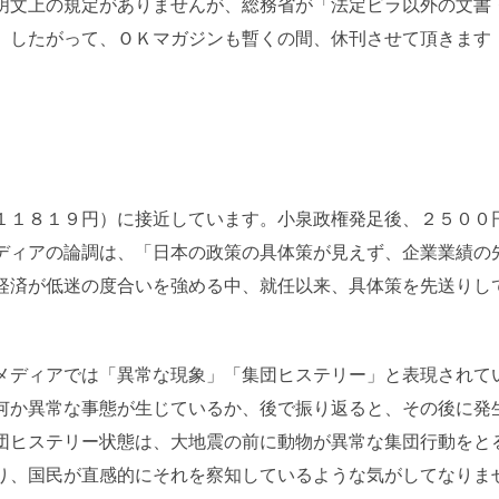
明文上の規定がありませんが、総務省が「法定ビラ以外の文書
。したがって、ＯＫマガジンも暫くの間、休刊させて頂きます
１１８１９円）に接近しています。小泉政権発足後、２５００
ディアの論調は、「日本の政策の具体策が見えず、企業業績の
経済が低迷の度合いを強める中、就任以来、具体策を先送りし
メディアでは「異常な現象」「集団ヒステリー」と表現されて
何か異常な事態が生じているか、後で振り返ると、その後に発
団ヒステリー状態は、大地震の前に動物が異常な集団行動をと
り、国民が直感的にそれを察知しているような気がしてなりま