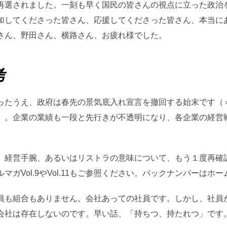
再選されました。一刻も早く国民の皆さんの視点に立った政治
加してくださった皆さん、応援してくださった皆さん、本当に
さん、野田さん、横路さん、お疲れ様でした。
考
ったうえ、政府は春先の景気底入れ宣言を撤回する始末です（
）。企業の業績も一段と先行きが不透明になり、各企業の経営
、経営手腕、あるいはリストラの意味について、もう１度再確
ガVol.9やVol.11もご参照ください。バックナンバーはホ
員も組合もありません。会社あっての社員です。しかし、社員
会社は存在しないのです。早い話、「持ちつ、持たれつ」です