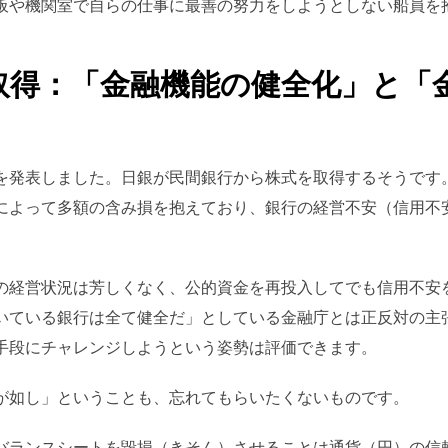
板や機関室で自らの仕事に最善の努力をしようとしない船員を
取得：「金融機能の健全化」と「
を発表しました。日銀が民間銀行から株式を取得するそうです
によって多額の含み損を抱えており、銀行の経営不安（信用不
の経営状況は芳しくなく、公的資金を再投入してでも信用不安
いている銀行は全て健全だ」としている金融庁とは正反対の主
手段にチャレンジしようという姿勢は評価できます。
が如し」ということも、忘れてもらいたくないものです。
バランスシートを毀損（きそん）させることは通貨（円）の信