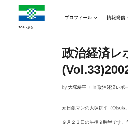
コ
ン
テ
プロフィール
情報発信
ン
ツ
へ
ス
政治経済レ
キ
ッ
(Vol.33)200
プ
by
大塚耕平
in
政治経済レポ
元日銀マンの大塚耕平（Otsuka
９月２３日の午後９時半です。