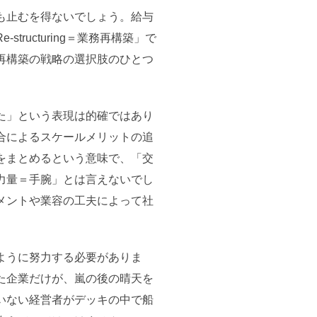
も止むを得ないでしょう。給与
ucturing＝業務再構築」で
再構築の戦略の選択肢のひとつ
た」という表現は的確ではあり
合によるスケールメリットの追
をまとめるという意味で、「交
力量＝手腕」とは言えないでし
メントや業容の工夫によって社
ように努力する必要がありま
た企業だけが、嵐の後の晴天を
いない経営者がデッキの中で船