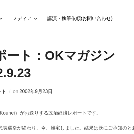
メディア
講演・執筆依頼(お問い合わせ)
ポート：OKマガジン
2.9.23
投
ート
on
2002年9月23日
稿
日:
 Kouhei）がお送りする政治経済レポートです。
代表選挙が終わり、今、帰宅しました。結果は既にご承知のと