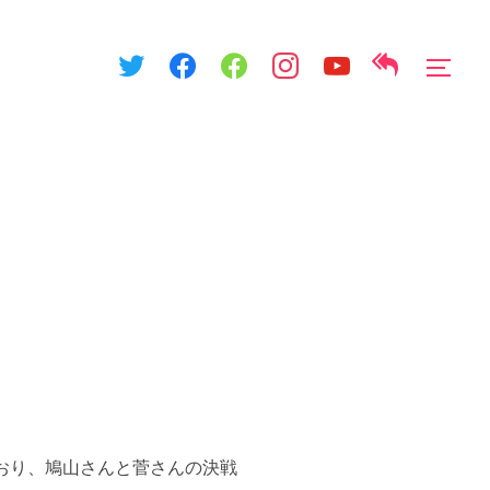
サイ
おり、鳩山さんと菅さんの決戦