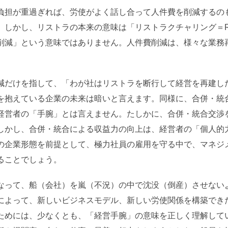
負担が重過ぎれば、労使がよく話し合って人件費を削減するの
かし、リストラの本来の意味は「リストラクチャリング＝Re-str
削減」という意味ではありません。人件費削減は、様々な業務
減だけを指して、「わが社はリストラを断行して経営を再建し
を抱えている企業の未来は暗いと言えます。同様に、合併・統
経営者の「手腕」とは言えません。たしかに、合併・統合交渉
しかし、合併・統合による収益力の向上は、経営者の「個人的
の企業形態を前提として、極力社員の雇用を守る中で、マネジ
ることでしょう。
なって、船（会社）を嵐（不況）の中で沈没（倒産）させない
によって、新しいビジネスモデル、新しい労使関係を構築でき
ためには、少なくとも、「経営手腕」の意味を正しく理解して