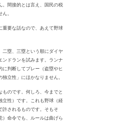
ん。間接的とは言え、国民の税
せん。
に重要な話なので、あえて野球
、二塁、三塁という順にダイヤ
エンドランを試みます。ランナ
的に判断してプレー（盗塁やヒ
の独立性」にほかなりません。
なものです。何しろ、今までと
独立性）です。これも野球（経
で許されるものです。そもそ
党）命令でも、ルールは曲げら