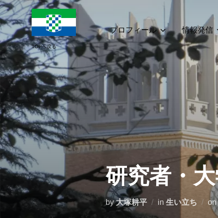
コ
ン
テ
プロフィール
情報発信
ン
ツ
へ
ス
キ
ッ
プ
研究者・大
by
大塚耕平
in
生い立ち
o