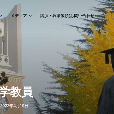
メディア
講演・執筆依頼(お問い合わせ)
学教員
投
n
2023年4月19日
稿