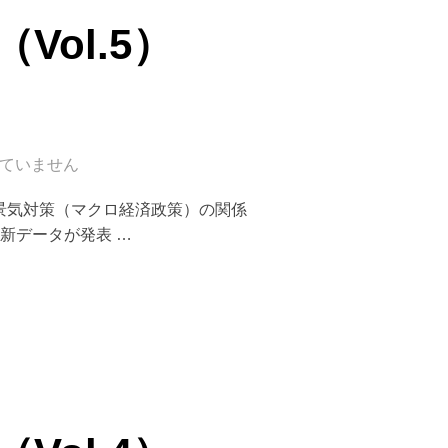
ol.5）
ていません
革と景気対策（マクロ経済政策）の関係
新データが発表 …
5）2001.7.3”