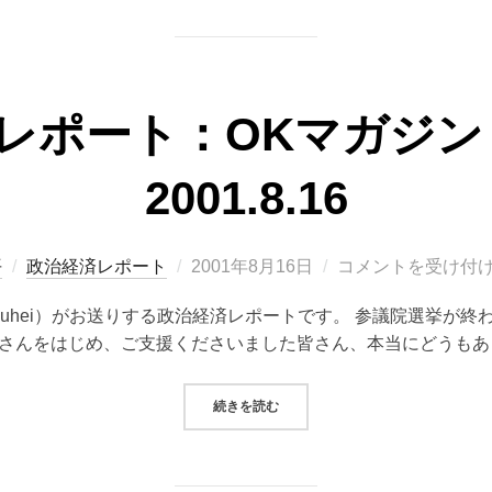
レポート：OKマガジン（V
2001.8.16
投
平
政治経済レポート
2001年8月16日
コメントを受け付
稿
 Kouhei）がお送りする政治経済レポートです。 参議院選挙が
日:
さんをはじめ、ご支援くださいました皆さん、本当にどうもあ
“政治経済レポート：OKマガジン（VOL.
続きを読む