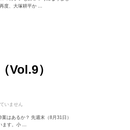
再度、大塚耕平か …
10）2001.9.9”
ol.9）
ていません
妙案はあるか？ 先週末（8月31日）
います。小 …