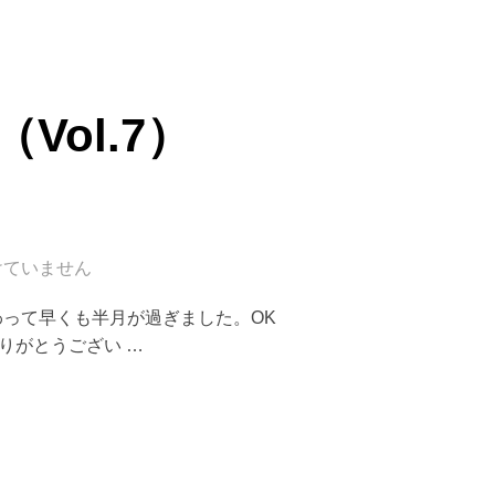
ol.7）
けていません
終わって早くも半月が過ぎました。OK
りがとうござい …
7）2001.8.16”