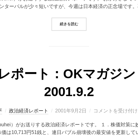
ンターバルが少々短いですが、今週は日本経済の正念場です。
“政治経済レポート：OKマガジン（VOL.
続きを読む
レポート：OKマガジン（V
2001.9.2
投
平
政治経済レポート
2001年9月2日
コメントを受け付け
稿
 Kouhei）がお送りする政治経済レポートです。 １．株価対策に
日:
価は10,713円51銭と、連日バブル崩壊後の最安値を更新して