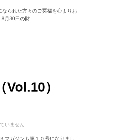
犠牲になられた方々のご冥福を心よりお
月30日の財 …
11）2001.9.22”
ol.10）
ていません
でＯＫマガジンも第１０号になりまし