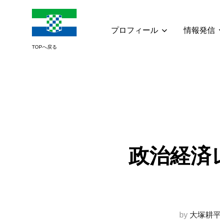
コ
ン
テ
プロフィール
情報発信
ン
ツ
へ
ス
キ
ッ
プ
政治経済レ
by
大塚耕