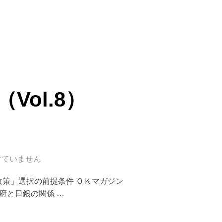
9）2001.9.2”
ol.8）
けていません
レ政策」選択の前提条件 ＯＫマガジン
府と日銀の関係 …
8）2001.8.24”