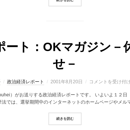
ポート：OKマガジン－
せ－
投
平
政治経済レポート
2001年8月20日
コメントを受け付
稿
 Kouhei）がお送りする政治経済レポートです。 いよいよ１
日:
挙法では、選挙期間中のインターネットのホームページやメルマ
“政治経済レポート：OKマガジン－
続きを読む