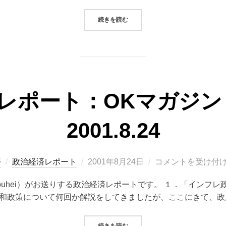
“政治経済レポート：OKマガジン（VOL.
続きを読む
レポート：OKマガジン（V
2001.8.24
投
平
政治経済レポート
2001年8月24日
コメントを受け付
稿
 Kouhei）がお送りする政治経済レポートです。 １．「インフ
日:
和政策について何回か解説をしてきましたが、ここにきて、政
“政治経済レポート：OKマガジン（VOL.
続きを読む