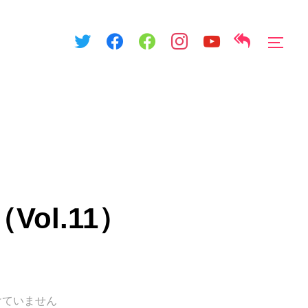
サイ
ol.11）
けていません