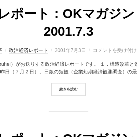
レポート：OKマガジン（V
2001.7.3
投
平
政治経済レポート
2001年7月3日
コメントを受け付け
稿
 Kouhei）がお送りする政治経済レポートです。 １．構造改
日:
 昨日（７月２日）、日銀の短観（企業短期経済観測調査）の最
“政治経済レポート：OKマガジン（VOL.
続きを読む