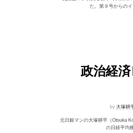
た。第９号からのイ
政治経済
by
大塚耕
元日銀マンの大塚耕平（Otsuka
の日経平均株