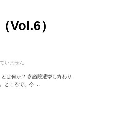
ol.6）
ていません
革」とは何か？ 参議院選挙も終わり、
。ところで、今 …
6）2001.8.4”