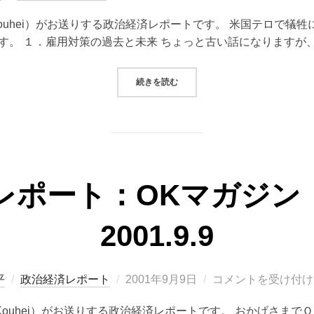
稿
 Kouhei）がお送りする政治経済レポートです。 米国テロで
日:
す。 １．雇用対策の過去と未来 ちょっと古い話になりますが、8
“政治経済レポート：OKマガジン（VOL.
続きを読む
ポート：OKマガジン（V
2001.9.9
投
平
政治経済レポート
2001年9月9日
コメントを受け付け
稿
a Kouhei）がお送りする政治経済レポートです。 おかげさま
日: