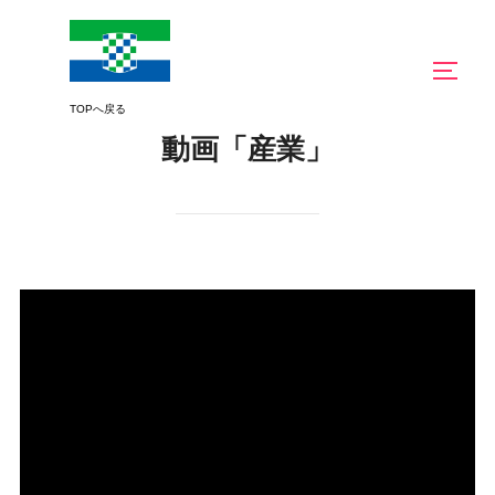
コ
ン
サイド
テ
ン
ツ
動画「産業」
へ
ス
キ
ッ
プ