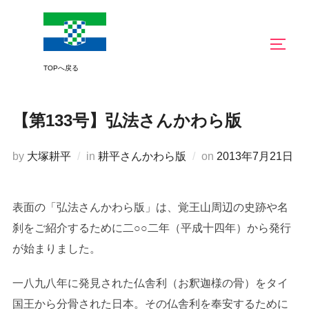
コ
ン
サイド
テ
ン
ツ
へ
【第133号】弘法さんかわら版
ス
キ
投
by
大塚耕平
in
耕平さんかわら版
on
2013年7月21日
ッ
稿
プ
日:
表面の「弘法さんかわら版」は、覚王山周辺の史跡や名
刹をご紹介するために二○○二年（平成十四年）から発行
が始まりました。
一八九八年に発見された仏舎利（お釈迦様の骨）をタイ
国王から分骨された日本。その仏舎利を奉安するために