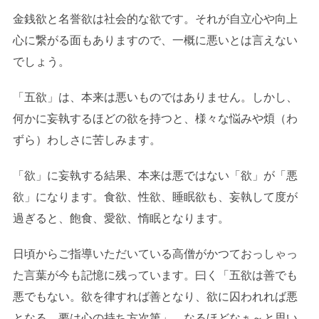
金銭欲と名誉欲は社会的な欲です。それが自立心や向上
心に繋がる面もありますので、一概に悪いとは言えない
でしょう。
「五欲」は、本来は悪いものではありません。しかし、
何かに妄執するほどの欲を持つと、様々な悩みや煩（わ
ずら）わしさに苦しみます。
「欲」に妄執する結果、本来は悪ではない「欲」が「悪
欲」になります。食欲、性欲、睡眠欲も、妄執して度が
過ぎると、飽食、愛欲、惰眠となります。
日頃からご指導いただいている高僧がかつておっしゃっ
た言葉が今も記憶に残っています。曰く「五欲は善でも
悪でもない。欲を律すれば善となり、欲に囚われれば悪
となる。要は心の持ち方次第」。なるほどなぁ～と思い