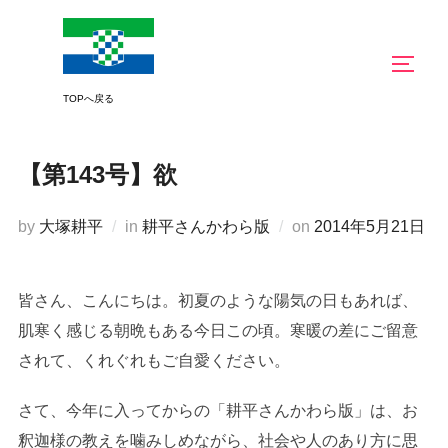
コ
ン
サイド
テ
ン
ツ
へ
【第143号】欲
ス
キ
投
by
大塚耕平
in
耕平さんかわら版
on
2014年5月21日
ッ
稿
プ
日:
皆さん、こんにちは。初夏のような陽気の日もあれば、
肌寒く感じる朝晩もある今日この頃。寒暖の差にご留意
されて、くれぐれもご自愛ください。
さて、今年に入ってからの「耕平さんかわら版」は、お
釈迦様の教えを噛みしめながら、社会や人のあり方に思