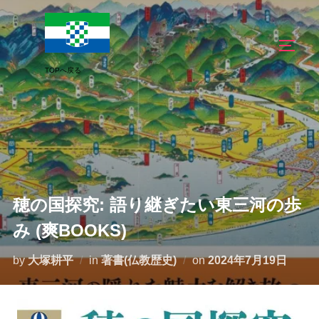
コ
ン
サイド
テ
ン
ツ
へ
ス
キ
ッ
プ
穂の国探究: 語り継ぎたい東三河の歩
み (爽BOOKS)
投
by
大塚耕平
in
著書(仏教歴史)
on
2024年7月19日
稿
日: