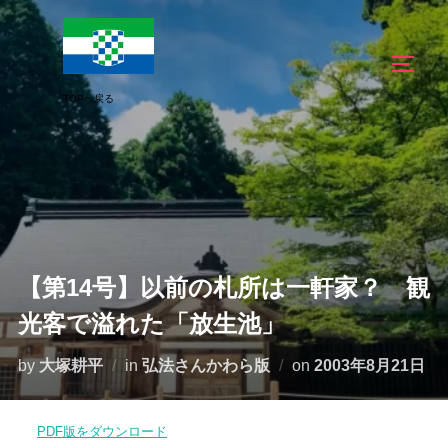
コ
ン
サイド
テ
ン
ツ
へ
ス
キ
ッ
プ
【第14号】以前の札所は一軒家？ 観
光客で溢れた「放生池」
投
by
大塚耕平
in
弘法さんかわら版
on
2003年8月21日
稿
日:
PDF版をダウンロード