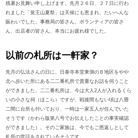
残暑お見舞い申し上げます。先月２６日、２７日に行わ
れました「覚王山夏祭」は天候にも恵まれ、たいへんな
賑わいでした。事務局の皆さん、ボランティアの皆さ
ん、出店者の皆さん、本当にお疲れ様でした。
以前の札所は一軒家？
先月の弘法さんの日に、日泰寺本堂東側のＢ地区をやや
北へ歩いた所にある二二番札所で貴重なお話を伺うこと
ができました。二二番札所は、今は大人2人が入れるくら
いの小さな祠（ほこら）ですが、戦後間もない頃は八畳
二間に台所も付いており、一時は一家五人が住んでいた
そうです（かわら版第八号でお伝えしたことの事実確認
ができました）。そのご家族は、今でもご恩返しとして
札所の世話をされているそうです。