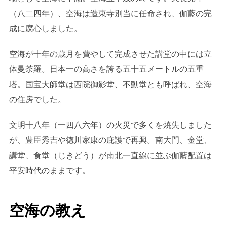
（八二四年）、空海は造東寺別当に任命され、伽藍の完
成に腐心しました。
空海が十年の歳月を費やして完成させた講堂の中には立
体曼荼羅。日本一の高さを誇る五十五メートルの五重
塔。国宝大師堂は西院御影堂、不動堂とも呼ばれ、空海
の住房でした。
文明十八年（一四八六年）の火災で多くを焼失しました
が、豊臣秀吉や徳川家康の庇護で再興。南大門、金堂、
講堂、食堂（じきどう）が南北一直線に並ぶ伽藍配置は
平安時代のままです。
空海の教え