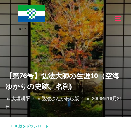
コ
ン
サイド
テ
ン
ツ
へ
ス
キ
ッ
【第76号】弘法大師の生涯10（空海
プ
ゆかりの史跡、名刹)
投
by
大塚耕平
in
弘法さんかわら版
on
2008年10月21
稿
日
日:
PDF版をダウンロード