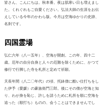
皆さん、こんにちは。秋本番。夜は肌寒い日も増えまし
た。くれぐれもご自愛ください。弘法大師の生涯をお伝
えしている今年のかわら版。今月は空海ゆかりの史跡、
名刹です。
四国霊場
弘仁六年（八一五年）、空海が開創。この年、四十二
歳。厄年の自分自身と人々の厄難を除くために、かつて
修行で行脚した寺を札所と定めて祈願。
天長年間（八二〇年代）の頃、托鉢僧に酷い仕打ちをし
た伊予（愛媛）の豪族衛門三郎。後にその僧が空海と知
り、わが身を恥じ、許しを請うために札所を順に空海を
追った（順打ち）ものの、会うことはできませんでし