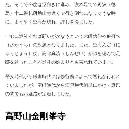
た。そこで今度は逆向きに進み、疲れ果てて阿波（徳
島）十二番札所焼山寺近くで行き倒れになりそうな時
に、ようやく空海が現れ、許しを得ました。
一心に巡礼すれば願いがかなうという大師信仰や逆打ち
（さかうち）の起源となりました。また、空海入定（に
ゅうじょう）後、高弟真済（しんぜい）が師を偲んで足
跡を辿ったことが巡礼の始まりとも言われています。
平安時代から鎌倉時代には修行僧によって巡礼が行われ
ていましたが、室町時代から江戸時代初期にかけて庶民
の間でもお遍路が定着しました。
高野山金剛峯寺