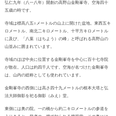
弘仁九年（八一八年）開創の高野山金剛峯寺。空海四十
五歳の時です。
寺域は標高八五○メートルの山上に開けた盆地。東西五キ
ロメートル、南北二キロメートル、十平方キロメートル
に及び、「八葉（はちよう）の峰」と呼ばれる高野山の
山並みに囲まれています。
寺域のほぼ中央に位置する金剛峯寺を中心に百十七寺院
が散在。人口は約四千人です。空海が名づけた金剛峯寺
は、山内の総称としても使われています。
金剛峯寺の西側には高さ四十九メートルの根本大塔と弘
法大師御影を祀る御影（みえ）堂。
東側には奥の院。一の橋から約二キロメートルの参道を