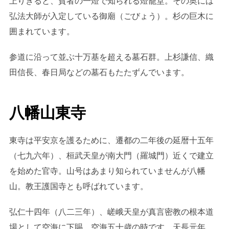
上りきると、貧者の一燈で知られる燈籠堂。その奥には
弘法大師が入定している御廟（ごびょう）。杉の巨木に
囲まれています。
参道に沿って並ぶ十万基を超える墓石群。上杉謙信、織
田信長、春日局などの墓石もたたずんでいます。
八幡山東寺
東寺は平安京を護るために、遷都の二年後の延暦十五年
（七九六年）、桓武天皇が南大門（羅城門）近くで建立
を始めた官寺。山号はあまり知られていませんが八幡
山。教王護国寺とも呼ばれています。
弘仁十四年（八二三年）、嵯峨天皇が真言密教の根本道
場として空海に下賜。空海五十歳の時です。天長元年