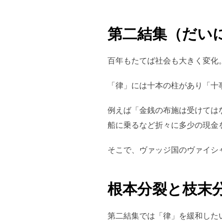
第二結集（だい
百年もたてば社会も大きく変化
「律」には十本の柱があり「十
例えば「金銭の布施は受けては
船に乗るなど折々に多少の現金
そこで、ヴァッジ国のヴァイシ
根本分裂と枝末
第二結集では「律」を緩和した