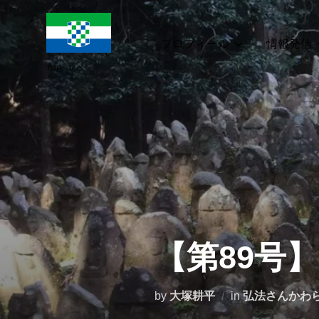
コ
ン
テ
プロフィール
情報発信
ン
ツ
へ
ス
キ
ッ
プ
【第89号
by
大塚耕平
in
弘法さんかわ