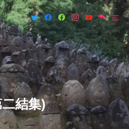
サイ
二結集)