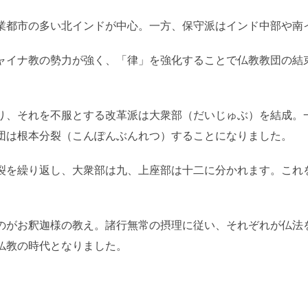
業都市の多い北インドが中心。一方、保守派はインド中部や南
ャイナ教の勢力が強く、「律」を強化することで仏教教団の結
り、それを不服とする改革派は大衆部（だいじゅぶ）を結成。
団は根本分裂（こんぽんぶんれつ）することになりました。
裂を繰り返し、大衆部は九、上座部は十二に分かれます。これ
のがお釈迦様の教え。諸行無常の摂理に従い、それぞれが仏法
仏教の時代となりました。