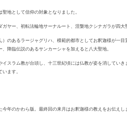
は聖地として信仰の対象となりました。
ダガヤー、初転法輪地サーナルート、涅槃地クシナガラが四大
ん）のあるラージャグリハ、模範的都市としてお釈迦様が一目
ー、降臨伝説のあるサンカーシャを加えると八大聖地。
やイスラム教が台頭し、十三世紀頃には仏教が姿を消していき
ています。
た今年のかわら版。最終回の来月はお釈迦様の教えをお伝えし