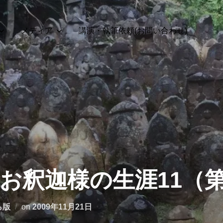
メディア
講演・執筆依頼(お問い合わせ)
】お釈迦様の生涯11（第
投
ら版
on
2009年11月21日
稿