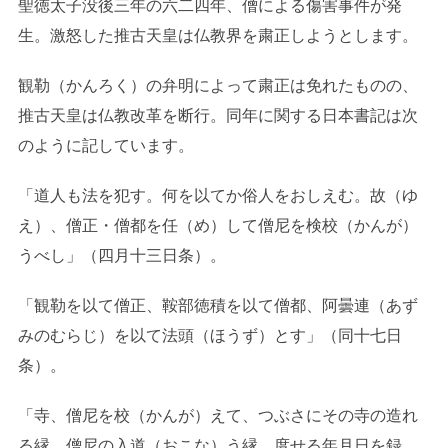
聖徳太子没後三年の六二四年、僧による傷害事件が発
生。激怒した推古天皇は仏教界を粛正しようとします。
観勒（かんろく）の弁明によって粛正は免れたものの、
推古天皇は仏教改革を断行。同年に関する日本書記は次
のように記しています。
「道人も法を犯す。何を以てか俗人をおしえむ。故（ゆ
え）、僧正・僧都を任（め）して僧尼を検校（かんが）
うべし」（四月十三日条）。
「観勒を以て僧正、鞍部徳積を以て僧都、阿曇連（あず
みのむらじ）を以て法頭（ほうず）とす」（同十七日
条）。
「寺、僧尼を校（かんが）えて、つぶさにその寺の造れ
る縁、僧尼の入道（おこな）う縁、度せる年月日を録