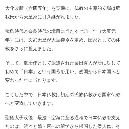
大化改新（六四五年）を契機に、仏教の主導的立場は蘇
我氏から天皇家に引き継がれました。
飛鳥時代と奈良時代の境目に当たる七〇一年（大宝元
年）には、文武天皇が大宝律令を定め、国家としての体
裁をさらに整えました。
そして、遣唐使として派遣された粟田真人が唐に対して
初めて「日本」という国号を用い、倭国から日本国へと
変わった年に当たります。
こうした中で、日本仏教は初期の氏族仏教から国家仏教
へと変遷していきます。
聖徳太子没後、最澄・空海に至る過程で日本仏教を支え
たのは、続々と隋・唐への留学から帰国した倭人僧。そ