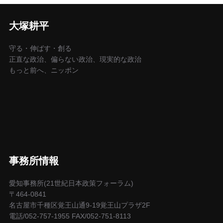
大塚耕平
守る・伸ばす・創る
正直な政治、偏らない政治、現実的な政治
もっと前へ、ニッポン
事務所情報
愛知事務所(21世紀日本政策フォーラム)
〒464-0841
名古屋市千種区覚王山通9-19覚王山プラザ2F
電話/052-757-1955 FAX/052-751-8113