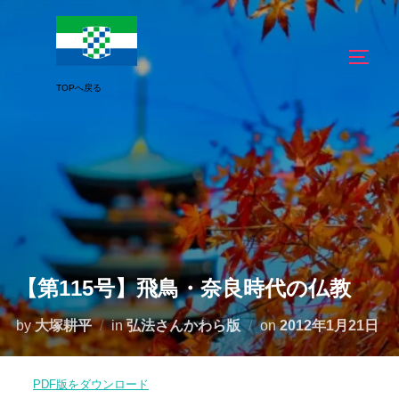
コ
ン
サイド
テ
ン
ツ
へ
ス
キ
ッ
プ
【第115号】飛鳥・奈良時代の仏教
投
by
大塚耕平
in
弘法さんかわら版
on
2012年1月21日
稿
日:
PDF版をダウンロード